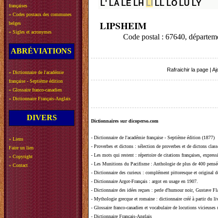
L'
LA
LE
LH
LI
LL
LO
LU
LY
françaises
»
Codes postaux des communes
LIPSHEIM
belges
»
Sigles et acronymes
Code postal : 67640, départ
ABRÉVIATIONS
Rafraichir la page
|
Aj
»
Dictionnaire de l'académie
française - Septième édition
»
Glossaire franco-canadien
»
Dictionnaire Français-Anglais
DIVERS
Dictionnaires sur dicoperso.com
-
Dictionnaire de l'académie française - Septième édition (1877)
»
Liens
-
Proverbes et dictons
: sélection de proverbes et de dictons clas
Faire un lien
-
Les mots qui restent
: répertoire de citations françaises, expres
»
Copyright
-
Les Munitions du Pacifisme
: Anthologie de plus de 400 pensée
»
Contact
-
Dictionnaire des curieux
: complément pittoresque et original de
-
Dictionnaire Argot-Français
: argot en usage en 1907.
-
Dictionnaire des idées reçues
:
perle d'humour noir, Gustave Fla
-
Mythologie grecque et romaine
: dictionnaire créé à partir du 
-
Glossaire franco-canadien et vocabulaire de locutions vicieuses
-
Dictionnaire Français-Anglais