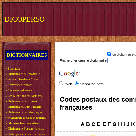
DICOPERSO
DICTIONNAIRES
ce dictionnaire
Rechercher dans le dictionnaire
»
Sommaire
»
Dictionnaire de l'académie
française - Septième édition
Web
dicoperso.com
»
Proverbes et dictons
»
Les mots qui restent
»
Les Munitions du Pacifisme
Codes postaux des co
»
Dictionnaire des curieux
françaises
»
Dictionnaire Argot-Français
»
Dictionnaire des idées reçues
»
Mythologie grecque et romaine
A
B
C
D
E
F
G
H
I
J
K
»
Glossaire franco-canadien
»
Dictionnaire Français-Anglais
»
Codes postaux des communes