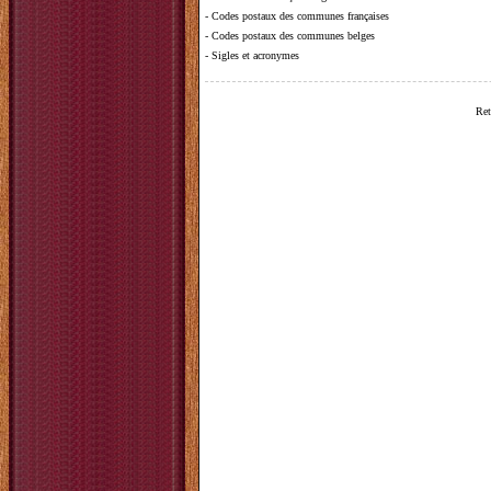
-
Codes postaux des communes françaises
-
Codes postaux des communes belges
-
Sigles et acronymes
Ret