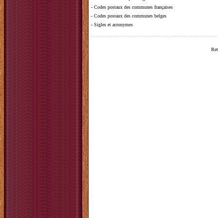
-
Codes postaux des communes françaises
-
Codes postaux des communes belges
-
Sigles et acronymes
Ret