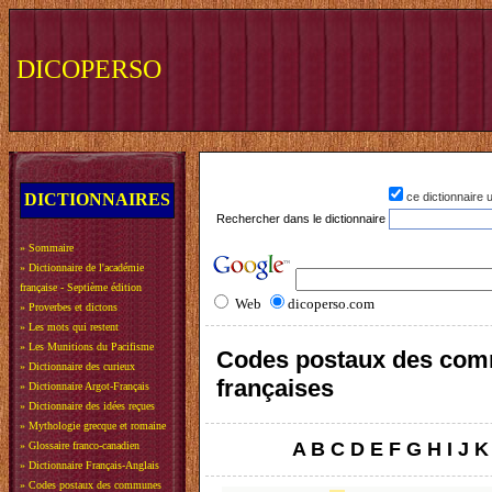
DICOPERSO
DICTIONNAIRES
ce dictionnaire
Rechercher dans le dictionnaire
»
Sommaire
»
Dictionnaire de l'académie
française - Septième édition
Web
dicoperso.com
»
Proverbes et dictons
»
Les mots qui restent
»
Les Munitions du Pacifisme
Codes postaux des co
»
Dictionnaire des curieux
françaises
»
Dictionnaire Argot-Français
»
Dictionnaire des idées reçues
»
Mythologie grecque et romaine
A
B
C
D
E
F
G
H
I
J
K
»
Glossaire franco-canadien
»
Dictionnaire Français-Anglais
»
Codes postaux des communes