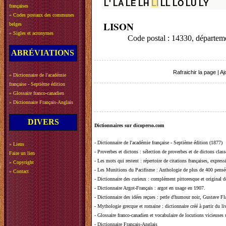
L'
LA
LE
LH
LI
LL
LO
LU
LY
françaises
»
Codes postaux des communes
LISON
belges
»
Sigles et acronymes
Code postal : 14330, dépar
ABRÉVIATIONS
Rafraichir la page
|
Aj
»
Dictionnaire de l'académie
française - Septième édition
»
Glossaire franco-canadien
»
Dictionnaire Français-Anglais
DIVERS
Dictionnaires sur dicoperso.com
-
Dictionnaire de l'académie française - Septième édition (1877)
»
Liens
-
Proverbes et dictons
: sélection de proverbes et de dictons clas
Faire un lien
-
Les mots qui restent
: répertoire de citations françaises, expres
»
Copyright
-
Les Munitions du Pacifisme
: Anthologie de plus de 400 pensée
»
Contact
-
Dictionnaire des curieux
: complément pittoresque et original de
-
Dictionnaire Argot-Français
: argot en usage en 1907.
-
Dictionnaire des idées reçues
:
perle d'humour noir, Gustave Fla
-
Mythologie grecque et romaine
: dictionnaire créé à partir du 
-
Glossaire franco-canadien et vocabulaire de locutions vicieuses
-
Dictionnaire Français-Anglais