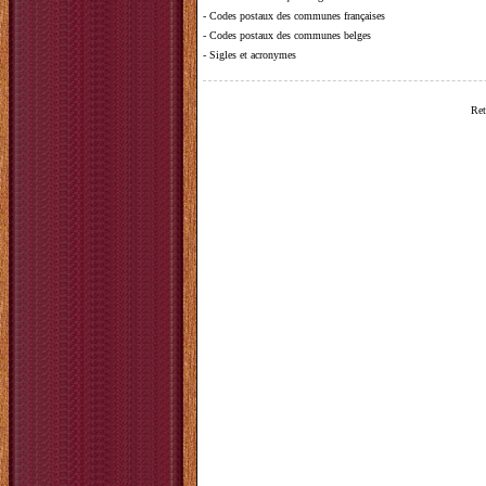
-
Codes postaux des communes françaises
-
Codes postaux des communes belges
-
Sigles et acronymes
Ret