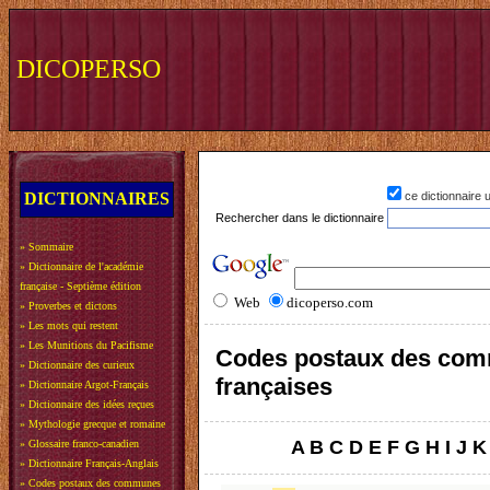
DICOPERSO
DICTIONNAIRES
ce dictionnaire
Rechercher dans le dictionnaire
»
Sommaire
»
Dictionnaire de l'académie
française - Septième édition
Web
dicoperso.com
»
Proverbes et dictons
»
Les mots qui restent
»
Les Munitions du Pacifisme
Codes postaux des co
»
Dictionnaire des curieux
françaises
»
Dictionnaire Argot-Français
»
Dictionnaire des idées reçues
»
Mythologie grecque et romaine
A
B
C
D
E
F
G
H
I
J
K
»
Glossaire franco-canadien
»
Dictionnaire Français-Anglais
»
Codes postaux des communes