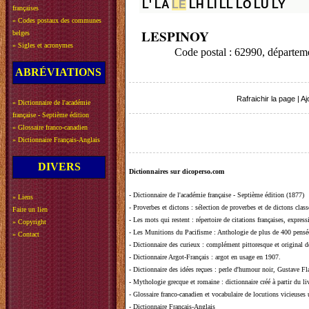
L'
LA
LE
LH
LI
LL
LO
LU
LY
françaises
»
Codes postaux des communes
LESPINOY
belges
»
Sigles et acronymes
Code postal : 62990, départ
ABRÉVIATIONS
Rafraichir la page
|
Aj
»
Dictionnaire de l'académie
française - Septième édition
»
Glossaire franco-canadien
»
Dictionnaire Français-Anglais
DIVERS
Dictionnaires sur dicoperso.com
-
Dictionnaire de l'académie française - Septième édition (1877)
»
Liens
-
Proverbes et dictons
: sélection de proverbes et de dictons clas
Faire un lien
-
Les mots qui restent
: répertoire de citations françaises, expres
»
Copyright
-
Les Munitions du Pacifisme
: Anthologie de plus de 400 pensée
»
Contact
-
Dictionnaire des curieux
: complément pittoresque et original de
-
Dictionnaire Argot-Français
: argot en usage en 1907.
-
Dictionnaire des idées reçues
:
perle d'humour noir, Gustave Fla
-
Mythologie grecque et romaine
: dictionnaire créé à partir du 
-
Glossaire franco-canadien et vocabulaire de locutions vicieuses
-
Dictionnaire Français-Anglais