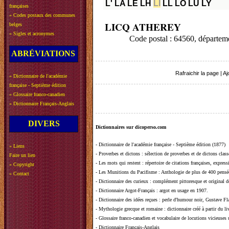
L'
LA
LE
LH
LI
LL
LO
LU
LY
françaises
»
Codes postaux des communes
LICQ ATHEREY
belges
»
Sigles et acronymes
Code postal : 64560, dépa
ABRÉVIATIONS
Rafraichir la page
|
Aj
»
Dictionnaire de l'académie
française - Septième édition
»
Glossaire franco-canadien
»
Dictionnaire Français-Anglais
DIVERS
Dictionnaires sur dicoperso.com
-
Dictionnaire de l'académie française - Septième édition (1877)
»
Liens
-
Proverbes et dictons
: sélection de proverbes et de dictons clas
Faire un lien
-
Les mots qui restent
: répertoire de citations françaises, expres
»
Copyright
-
Les Munitions du Pacifisme
: Anthologie de plus de 400 pensée
»
Contact
-
Dictionnaire des curieux
: complément pittoresque et original de
-
Dictionnaire Argot-Français
: argot en usage en 1907.
-
Dictionnaire des idées reçues
:
perle d'humour noir, Gustave Fla
-
Mythologie grecque et romaine
: dictionnaire créé à partir du 
-
Glossaire franco-canadien et vocabulaire de locutions vicieuses
-
Dictionnaire Français-Anglais