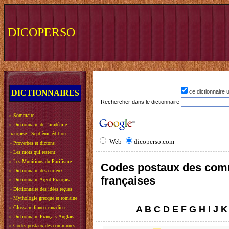
DICOPERSO
DICTIONNAIRES
ce dictionnaire
Rechercher dans le dictionnaire
»
Sommaire
»
Dictionnaire de l'académie
française - Septième édition
Web
dicoperso.com
»
Proverbes et dictons
»
Les mots qui restent
»
Les Munitions du Pacifisme
Codes postaux des co
»
Dictionnaire des curieux
françaises
»
Dictionnaire Argot-Français
»
Dictionnaire des idées reçues
»
Mythologie grecque et romaine
A
B
C
D
E
F
G
H
I
J
K
»
Glossaire franco-canadien
»
Dictionnaire Français-Anglais
»
Codes postaux des communes