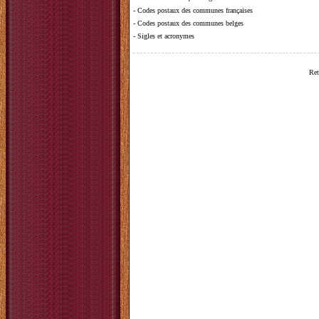
-
Codes postaux des communes françaises
-
Codes postaux des communes belges
-
Sigles et acronymes
Ret