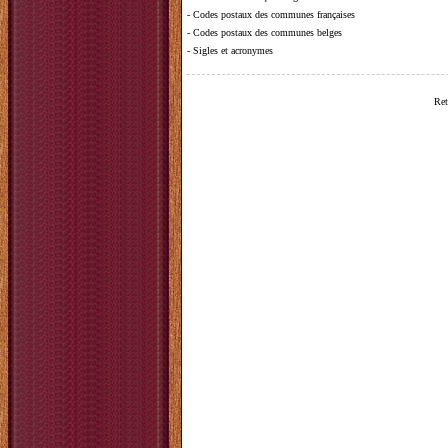
-
Codes postaux des communes françaises
-
Codes postaux des communes belges
-
Sigles et acronymes
Ret