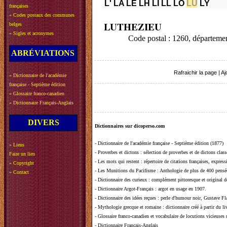
L'
LA
LE
LH
LI
LL
LO
LU
LY
françaises
»
Codes postaux des communes
LUTHEZIEU
belges
»
Sigles et acronymes
Code postal : 1260, départeme
ABRÉVIATIONS
Rafraichir la page
|
Aj
»
Dictionnaire de l'académie
française - Septième édition
»
Glossaire franco-canadien
»
Dictionnaire Français-Anglais
DIVERS
Dictionnaires sur dicoperso.com
-
Dictionnaire de l'académie française - Septième édition (1877)
»
Liens
-
Proverbes et dictons
: sélection de proverbes et de dictons clas
Faire un lien
-
Les mots qui restent
: répertoire de citations françaises, expres
»
Copyright
-
Les Munitions du Pacifisme
: Anthologie de plus de 400 pensée
»
Contact
-
Dictionnaire des curieux
: complément pittoresque et original de
-
Dictionnaire Argot-Français
: argot en usage en 1907.
-
Dictionnaire des idées reçues
:
perle d'humour noir, Gustave Fla
-
Mythologie grecque et romaine
: dictionnaire créé à partir du 
-
Glossaire franco-canadien et vocabulaire de locutions vicieuses
-
Dictionnaire Français-Anglais