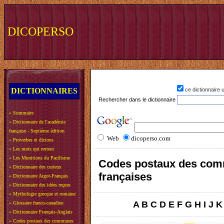
DICOPERSO
DICTIONNAIRES
ce dictionnaire
Rechercher dans le dictionnaire
»
Sommaire
»
Dictionnaire de l'académie
française - Septième édition
Web
dicoperso.com
»
Proverbes et dictons
»
Les mots qui restent
»
Les Munitions du Pacifisme
Codes postaux des co
»
Dictionnaire des curieux
françaises
»
Dictionnaire Argot-Français
»
Dictionnaire des idées reçues
»
Mythologie grecque et romaine
A
B
C
D
E
F
G
H
I
J
K
»
Glossaire franco-canadien
»
Dictionnaire Français-Anglais
»
Codes postaux des communes