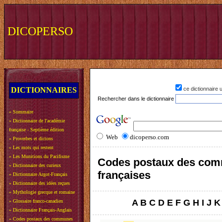
DICOPERSO
DICTIONNAIRES
ce dictionnaire
Rechercher dans le dictionnaire
»
Sommaire
»
Dictionnaire de l'académie
française - Septième édition
Web
dicoperso.com
»
Proverbes et dictons
»
Les mots qui restent
»
Les Munitions du Pacifisme
Codes postaux des co
»
Dictionnaire des curieux
françaises
»
Dictionnaire Argot-Français
»
Dictionnaire des idées reçues
»
Mythologie grecque et romaine
A
B
C
D
E
F
G
H
I
J
K
»
Glossaire franco-canadien
»
Dictionnaire Français-Anglais
»
Codes postaux des communes