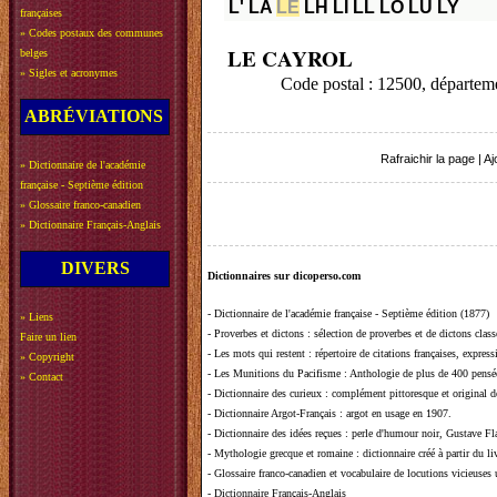
L'
LA
LE
LH
LI
LL
LO
LU
LY
françaises
»
Codes postaux des communes
LE CAYROL
belges
»
Sigles et acronymes
Code postal : 12500, départ
ABRÉVIATIONS
Rafraichir la page
|
Aj
»
Dictionnaire de l'académie
française - Septième édition
»
Glossaire franco-canadien
»
Dictionnaire Français-Anglais
DIVERS
Dictionnaires sur dicoperso.com
-
Dictionnaire de l'académie française - Septième édition (1877)
»
Liens
-
Proverbes et dictons
: sélection de proverbes et de dictons clas
Faire un lien
-
Les mots qui restent
: répertoire de citations françaises, expres
»
Copyright
-
Les Munitions du Pacifisme
: Anthologie de plus de 400 pensée
»
Contact
-
Dictionnaire des curieux
: complément pittoresque et original de
-
Dictionnaire Argot-Français
: argot en usage en 1907.
-
Dictionnaire des idées reçues
:
perle d'humour noir, Gustave Fla
-
Mythologie grecque et romaine
: dictionnaire créé à partir du 
-
Glossaire franco-canadien et vocabulaire de locutions vicieuses
-
Dictionnaire Français-Anglais