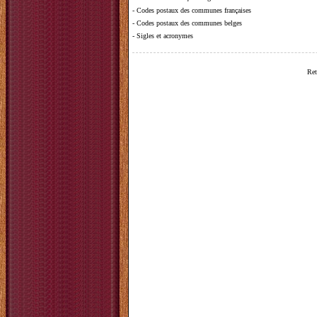
-
Codes postaux des communes françaises
-
Codes postaux des communes belges
-
Sigles et acronymes
Ret