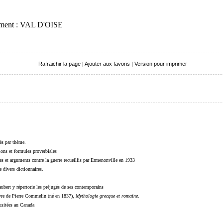
tement : VAL D'OISE
Rafraichir la page
|
Ajouter aux favoris
|
Version pour imprimer
sés par thème.
sions et formules proverbiales
s et arguments contre la guerre recueillis par Ermenonville en 1933
 divers dictionnaires.
ubert y répertorie les préjugés de ses contemporains
livre de Pierre Commelin (né en 1837),
Mythologie grecque et romaine
.
 usitées au Canada