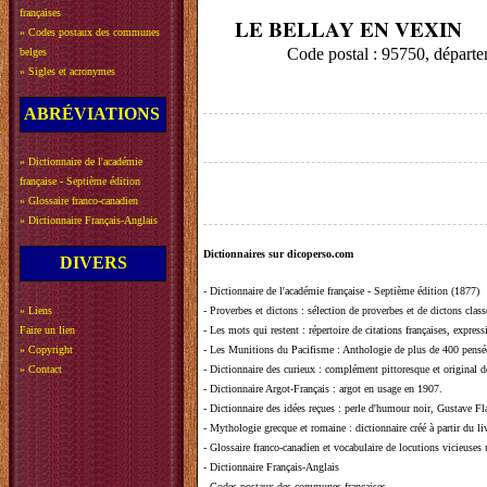
françaises
LE BELLAY EN VEXIN
»
Codes postaux des communes
Code postal : 95750, dépar
belges
»
Sigles et acronymes
ABRÉVIATIONS
»
Dictionnaire de l'académie
française - Septième édition
»
Glossaire franco-canadien
»
Dictionnaire Français-Anglais
Dictionnaires sur dicoperso.com
DIVERS
-
Dictionnaire de l'académie française - Septième édition (1877)
»
Liens
-
Proverbes et dictons
: sélection de proverbes et de dictons clas
Faire un lien
-
Les mots qui restent
: répertoire de citations françaises, expres
»
Copyright
-
Les Munitions du Pacifisme
: Anthologie de plus de 400 pensée
»
Contact
-
Dictionnaire des curieux
: complément pittoresque et original de
-
Dictionnaire Argot-Français
: argot en usage en 1907.
-
Dictionnaire des idées reçues
:
perle d'humour noir, Gustave Fla
-
Mythologie grecque et romaine
: dictionnaire créé à partir du 
-
Glossaire franco-canadien et vocabulaire de locutions vicieuses
-
Dictionnaire Français-Anglais
-
Codes postaux des communes françaises