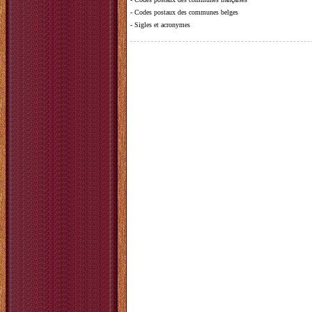
-
Codes postaux des communes belges
-
Sigles et acronymes