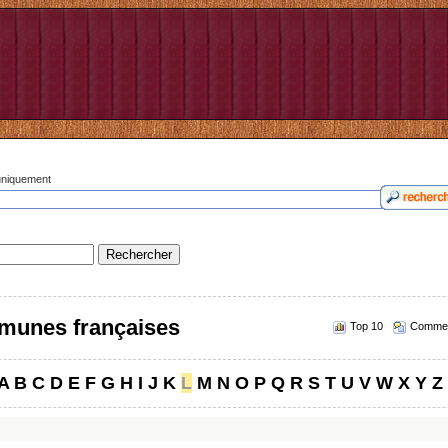
 uniquement
munes françaises
Top 10
Commen
A
B
C
D
E
F
G
H
I
J
K
L
M
N
O
P
Q
R
S
T
U
V
W
X
Y
Z