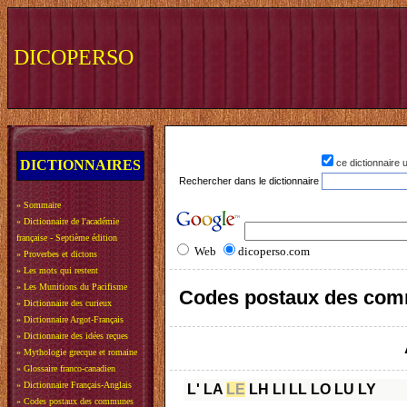
DICOPERSO
DICTIONNAIRES
ce dictionnaire
Rechercher dans le dictionnaire
»
Sommaire
»
Dictionnaire de l'académie
française - Septième édition
Web
dicoperso.com
»
Proverbes et dictons
»
Les mots qui restent
»
Les Munitions du Pacifisme
Codes postaux des com
»
Dictionnaire des curieux
»
Dictionnaire Argot-Français
»
Dictionnaire des idées reçues
»
Mythologie grecque et romaine
»
Glossaire franco-canadien
»
Dictionnaire Français-Anglais
L'
LA
LE
LH
LI
LL
LO
LU
LY
»
Codes postaux des communes