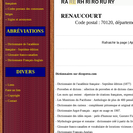
RA
RE
RH
RI
RO
RU
RY
françaises
»
Codes postaux des communes
RENAUCOURT
belges
»
Sigles et acronymes
Code postal : 70120, dépar
ABRÉVIATIONS
Rafraichir la page
|
Aj
»
Dictionnaire de l'académie
française - Septième édition
»
Glossaire franco-canadien
»
Dictionnaire Français-Anglais
DIVERS
Dictionnaires sur dicoperso.com
-
Dictionnaire de l'académie française - Septième édition (1877)
»
Liens
-
Proverbes et dictons
: sélection de proverbes et de dictons clas
Faire un lien
-
Les mots qui restent
: répertoire de citations françaises, expres
»
Copyright
-
Les Munitions du Pacifisme
: Anthologie de plus de 400 pensée
»
Contact
-
Dictionnaire des curieux
: complément pittoresque et original de
-
Dictionnaire Argot-Français
: argot en usage en 1907.
-
Dictionnaire des idées reçues
:
perle d'humour noir, Gustave Fla
-
Mythologie grecque et romaine
: dictionnaire créé à partir du 
-
Glossaire franco-canadien et vocabulaire de locutions vicieuses
-
Dictionnaire Français-Anglais