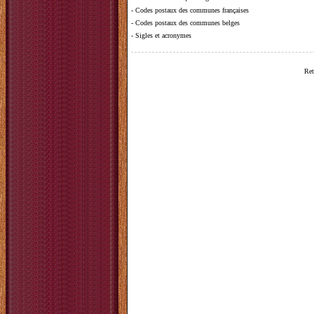
-
Codes postaux des communes françaises
-
Codes postaux des communes belges
-
Sigles et acronymes
Ret