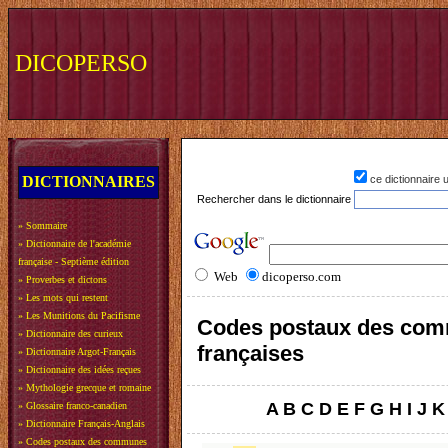
DICOPERSO
DICTIONNAIRES
ce dictionnaire
Rechercher dans le dictionnaire
»
Sommaire
»
Dictionnaire de l'académie
française - Septième édition
Web
dicoperso.com
»
Proverbes et dictons
»
Les mots qui restent
»
Les Munitions du Pacifisme
Codes postaux des co
»
Dictionnaire des curieux
françaises
»
Dictionnaire Argot-Français
»
Dictionnaire des idées reçues
»
Mythologie grecque et romaine
A
B
C
D
E
F
G
H
I
J
K
»
Glossaire franco-canadien
»
Dictionnaire Français-Anglais
»
Codes postaux des communes