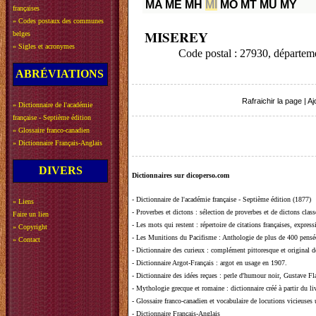
MA
ME
MH
MI
MO
MT
MU
MY
françaises
»
Codes postaux des communes
MISEREY
belges
»
Sigles et acronymes
Code postal : 27930, départe
ABRÉVIATIONS
Rafraichir la page
|
Aj
»
Dictionnaire de l'académie
française - Septième édition
»
Glossaire franco-canadien
»
Dictionnaire Français-Anglais
DIVERS
Dictionnaires sur dicoperso.com
-
Dictionnaire de l'académie française - Septième édition (1877)
»
Liens
-
Proverbes et dictons
: sélection de proverbes et de dictons clas
Faire un lien
-
Les mots qui restent
: répertoire de citations françaises, expres
»
Copyright
-
Les Munitions du Pacifisme
: Anthologie de plus de 400 pensée
»
Contact
-
Dictionnaire des curieux
: complément pittoresque et original de
-
Dictionnaire Argot-Français
: argot en usage en 1907.
-
Dictionnaire des idées reçues
:
perle d'humour noir, Gustave Fla
-
Mythologie grecque et romaine
: dictionnaire créé à partir du 
-
Glossaire franco-canadien et vocabulaire de locutions vicieuses
-
Dictionnaire Français-Anglais