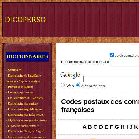
DICOPERSO
DICTIONNAIRES
ce dictionnaire
Rechercher dans le dictionnaire
»
Sommaire
»
Dictionnaire de l'académie
française - Septième édition
Web
dicoperso.com
»
Proverbes et dictons
»
Les mots qui restent
»
Les Munitions du Pacifisme
Codes postaux des co
»
Dictionnaire des curieux
françaises
»
Dictionnaire Argot-Français
»
Dictionnaire des idées reçues
»
Mythologie grecque et romaine
A
B
C
D
E
F
G
H
I
J
K
»
Glossaire franco-canadien
»
Dictionnaire Français-Anglais
»
Codes postaux des communes