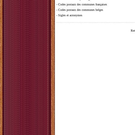
-
Codes postaux des communes françaises
-
Codes postaux des communes belges
-
Sigles et acronymes
Ret