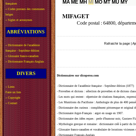
MA
ME
MH
MI
MO
MT
MU
MY
françaises
»
Codes postaux des communes
MIFAGET
belges
»
Sigles et acronymes
Code postal : 64800, dépa
ABRÉVIATIONS
Rafraichir la page
|
Aj
»
Dictionnaire de l'académie
française - Septième édition
»
Glossaire franco-canadien
»
Dictionnaire Français-Anglais
DIVERS
Dictionnaires sur dicoperso.com
-
Dictionnaire de l'académie française - Septième édition (1877)
»
Liens
-
Proverbes et dictons
: sélection de proverbes et de dictons clas
Faire un lien
-
Les mots qui restent
: répertoire de citations françaises, expres
»
Copyright
-
Les Munitions du Pacifisme
: Anthologie de plus de 400 pensée
»
Contact
-
Dictionnaire des curieux
: complément pittoresque et original de
-
Dictionnaire Argot-Français
: argot en usage en 1907.
-
Dictionnaire des idées reçues
:
perle d'humour noir, Gustave Fla
-
Mythologie grecque et romaine
: dictionnaire créé à partir du 
-
Glossaire franco-canadien et vocabulaire de locutions vicieuses
-
Dictionnaire Français-Anglais