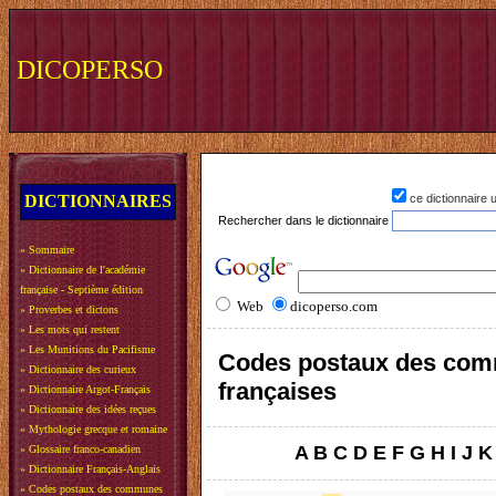
DICOPERSO
DICTIONNAIRES
ce dictionnaire
Rechercher dans le dictionnaire
»
Sommaire
»
Dictionnaire de l'académie
française - Septième édition
Web
dicoperso.com
»
Proverbes et dictons
»
Les mots qui restent
»
Les Munitions du Pacifisme
Codes postaux des co
»
Dictionnaire des curieux
françaises
»
Dictionnaire Argot-Français
»
Dictionnaire des idées reçues
»
Mythologie grecque et romaine
A
B
C
D
E
F
G
H
I
J
K
»
Glossaire franco-canadien
»
Dictionnaire Français-Anglais
»
Codes postaux des communes