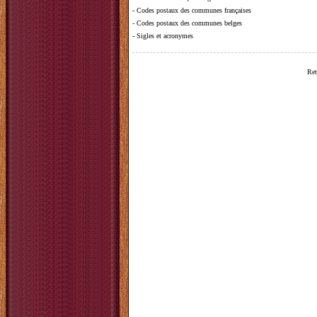
-
Codes postaux des communes françaises
-
Codes postaux des communes belges
-
Sigles et acronymes
Ret