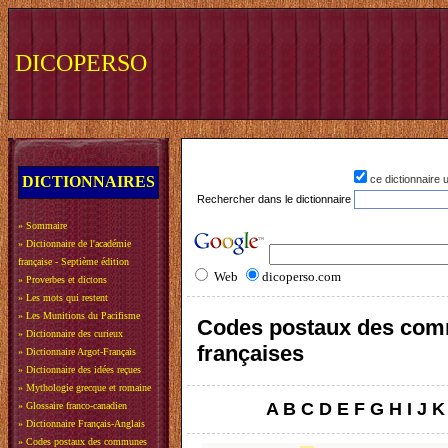
DICOPERSO
DICTIONNAIRES
ce dictionnaire
Rechercher dans le dictionnaire
»
Sommaire
»
Dictionnaire de l'académie
française - Septième édition
Web
dicoperso.com
»
Proverbes et dictons
»
Les mots qui restent
»
Les Munitions du Pacifisme
Codes postaux des co
»
Dictionnaire des curieux
françaises
»
Dictionnaire Argot-Français
»
Dictionnaire des idées reçues
»
Mythologie grecque et romaine
A
B
C
D
E
F
G
H
I
J
K
»
Glossaire franco-canadien
»
Dictionnaire Français-Anglais
»
Codes postaux des communes