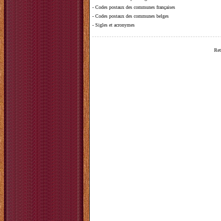
-
Codes postaux des communes françaises
-
Codes postaux des communes belges
-
Sigles et acronymes
Ret