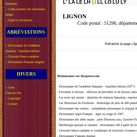
L'
LA
LE
LH
LI
LL
LO
LU
LY
françaises
»
Codes postaux des communes
LIGNON
belges
»
Sigles et acronymes
Code postal : 51290, départ
ABRÉVIATIONS
Rafraichir la page
|
Aj
»
Dictionnaire de l'académie
française - Septième édition
»
Glossaire franco-canadien
»
Dictionnaire Français-Anglais
DIVERS
Dictionnaires sur dicoperso.com
-
Dictionnaire de l'académie française - Septième édition (1877)
»
Liens
-
Proverbes et dictons
: sélection de proverbes et de dictons clas
Faire un lien
-
Les mots qui restent
: répertoire de citations françaises, expres
»
Copyright
-
Les Munitions du Pacifisme
: Anthologie de plus de 400 pensée
»
Contact
-
Dictionnaire des curieux
: complément pittoresque et original de
-
Dictionnaire Argot-Français
: argot en usage en 1907.
-
Dictionnaire des idées reçues
:
perle d'humour noir, Gustave Fla
-
Mythologie grecque et romaine
: dictionnaire créé à partir du 
-
Glossaire franco-canadien et vocabulaire de locutions vicieuses
-
Dictionnaire Français-Anglais