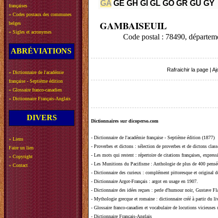
GA
GE
GH
GI
GL
GO
GR
GU
GY
françaises
»
Codes postaux des communes
GAMBAISEUIL
belges
»
Sigles et acronymes
Code postal : 78490, départ
ABRÉVIATIONS
Rafraichir la page
|
Aj
»
Dictionnaire de l'académie
française - Septième édition
»
Glossaire franco-canadien
»
Dictionnaire Français-Anglais
DIVERS
Dictionnaires sur dicoperso.com
-
Dictionnaire de l'académie française - Septième édition (1877)
»
Liens
-
Proverbes et dictons
: sélection de proverbes et de dictons clas
Faire un lien
-
Les mots qui restent
: répertoire de citations françaises, expres
»
Copyright
-
Les Munitions du Pacifisme
: Anthologie de plus de 400 pensée
»
Contact
-
Dictionnaire des curieux
: complément pittoresque et original de
-
Dictionnaire Argot-Français
: argot en usage en 1907.
-
Dictionnaire des idées reçues
:
perle d'humour noir, Gustave Fla
-
Mythologie grecque et romaine
: dictionnaire créé à partir du 
-
Glossaire franco-canadien et vocabulaire de locutions vicieuses
-
Dictionnaire Français-Anglais