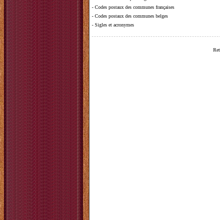
-
Codes postaux des communes françaises
-
Codes postaux des communes belges
-
Sigles et acronymes
Ret