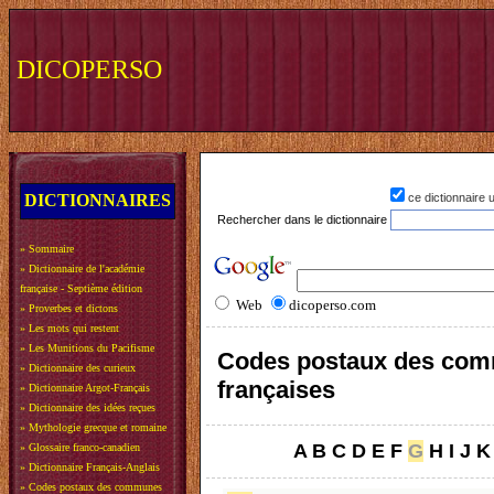
DICOPERSO
DICTIONNAIRES
ce dictionnaire
Rechercher dans le dictionnaire
»
Sommaire
»
Dictionnaire de l'académie
française - Septième édition
Web
dicoperso.com
»
Proverbes et dictons
»
Les mots qui restent
»
Les Munitions du Pacifisme
Codes postaux des co
»
Dictionnaire des curieux
françaises
»
Dictionnaire Argot-Français
»
Dictionnaire des idées reçues
»
Mythologie grecque et romaine
A
B
C
D
E
F
G
H
I
J
K
»
Glossaire franco-canadien
»
Dictionnaire Français-Anglais
»
Codes postaux des communes