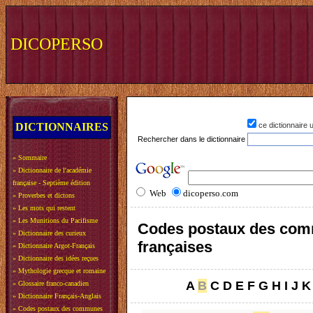
DICOPERSO
DICTIONNAIRES
ce dictionnaire
Rechercher dans le dictionnaire
»
Sommaire
»
Dictionnaire de l'académie
française - Septième édition
Web
dicoperso.com
»
Proverbes et dictons
»
Les mots qui restent
»
Les Munitions du Pacifisme
Codes postaux des co
»
Dictionnaire des curieux
françaises
»
Dictionnaire Argot-Français
»
Dictionnaire des idées reçues
»
Mythologie grecque et romaine
A
B
C
D
E
F
G
H
I
J
K
»
Glossaire franco-canadien
»
Dictionnaire Français-Anglais
»
Codes postaux des communes