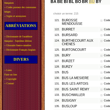
BA
BE
BI
BL
BO
BR
BU
BY
françaises
»
Codes postaux des communes
belges
choisir un terme: 215
»
Sigles et acronymes
121.
BUROSSE
Code
[ ]
MENDOUSSE
ABRÉVIATIONS
122.
BURRET
Code 
[ ]
123.
BURSARD
Code 
[ ]
»
Dictionnaire de l'académie
124.
BURTHECOURT AUX
Code
française - Septième édition
[ ]
CHENES
»
Glossaire franco-canadien
125.
BURTONCOURT
Code 
»
Dictionnaire Français-Anglais
[ ]
126.
BURY
Code 
[ ]
DIVERS
127.
BURZET
Code 
[ ]
128.
BURZY
Code 
[ ]
»
Liens
129.
BUS
Code 
[ ]
Faire un lien
130.
BUS LA MESIERE
Code 
[ ]
»
Copyright
»
Contact
131.
BUS LES ARTOIS
Code 
[ ]
132.
BUS SAINT REMY
Code 
[ ]
133.
BUSCHWILLER
Code 
[ ]
134.
BUSIGNY
Code 
[ ]
135.
BUSLOUP
Code 
[ ]