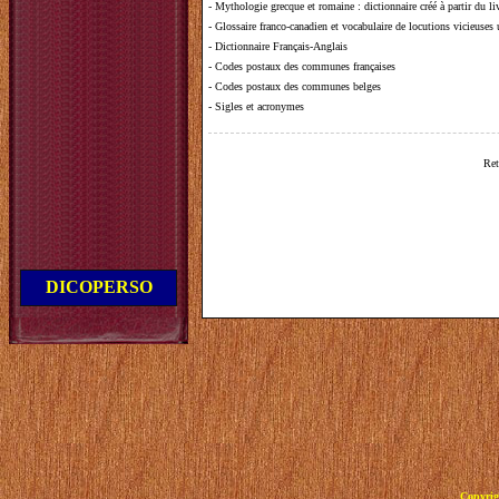
-
Mythologie grecque et romaine
: dictionnaire créé à partir du 
-
Glossaire franco-canadien et vocabulaire de locutions vicieuses
-
Dictionnaire Français-Anglais
-
Codes postaux des communes françaises
-
Codes postaux des communes belges
-
Sigles et acronymes
Ret
DICOPERSO
Copyrig