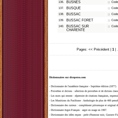
136.
BUSNES
Code 
[ ]
137.
BUSQUE
Code 
[ ]
138.
BUSSAC
Code
[ ]
139.
BUSSAC FORET
Code
[ ]
140.
BUSSAC SUR
Code
[ ]
CHARENTE
Pages:
<< Précédent
|
1
| .
Dictionnaires sur dicoperso.com
-
Dictionnaire de l'académie française - Septième édition (1877)
-
Proverbes et dictons
: sélection de proverbes et de dictons clas
-
Les mots qui restent
: répertoire de citations françaises, expres
-
Les Munitions du Pacifisme
: Anthologie de plus de 400 pensée
-
Dictionnaire des curieux
: complément pittoresque et original de
-
Dictionnaire Argot-Français
: argot en usage en 1907.
-
Dictionnaire des idées reçues
:
perle d'humour noir, Gustave Fla