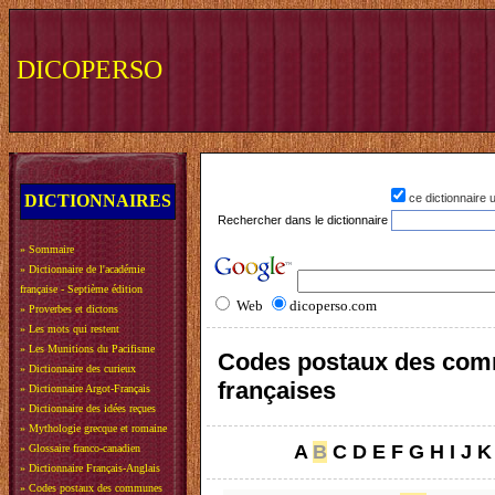
DICOPERSO
DICTIONNAIRES
ce dictionnaire
Rechercher dans le dictionnaire
»
Sommaire
»
Dictionnaire de l'académie
française - Septième édition
Web
dicoperso.com
»
Proverbes et dictons
»
Les mots qui restent
»
Les Munitions du Pacifisme
Codes postaux des co
»
Dictionnaire des curieux
françaises
»
Dictionnaire Argot-Français
»
Dictionnaire des idées reçues
»
Mythologie grecque et romaine
A
B
C
D
E
F
G
H
I
J
K
»
Glossaire franco-canadien
»
Dictionnaire Français-Anglais
»
Codes postaux des communes