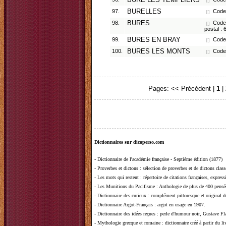
BURE LES TEMPLIERS
[ ]
97.
BURELLES
Code 
[ ]
98.
BURES
Code 
[ ]
postal :
99.
BURES EN BRAY
Code 
[ ]
100.
BURES LES MONTS
Code 
[ ]
Pages:
<< Précédent
|
1
|
Dictionnaires sur dicoperso.com
-
Dictionnaire de l'académie française - Septième édition (1877)
-
Proverbes et dictons
: sélection de proverbes et de dictons clas
-
Les mots qui restent
: répertoire de citations françaises, expres
-
Les Munitions du Pacifisme
: Anthologie de plus de 400 pensée
-
Dictionnaire des curieux
: complément pittoresque et original de
-
Dictionnaire Argot-Français
: argot en usage en 1907.
-
Dictionnaire des idées reçues
:
perle d'humour noir, Gustave Fla
-
Mythologie grecque et romaine
: dictionnaire créé à partir du 