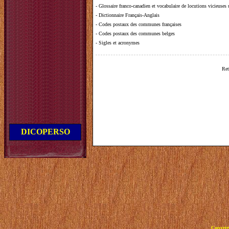
-
Glossaire franco-canadien et vocabulaire de locutions vicieuses
-
Dictionnaire Français-Anglais
-
Codes postaux des communes françaises
-
Codes postaux des communes belges
-
Sigles et acronymes
Ret
DICOPERSO
Copyrig