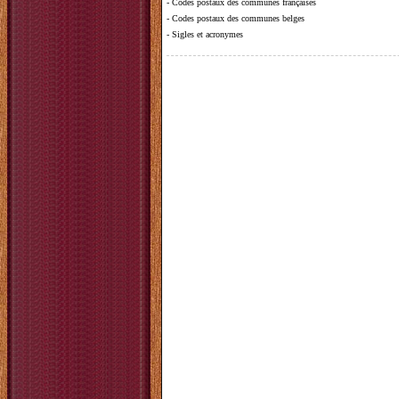
-
Codes postaux des communes françaises
-
Codes postaux des communes belges
-
Sigles et acronymes