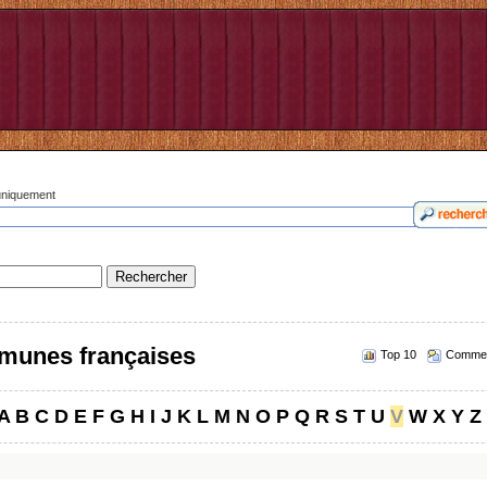
 uniquement
munes françaises
Top 10
Commen
A
B
C
D
E
F
G
H
I
J
K
L
M
N
O
P
Q
R
S
T
U
V
W
X
Y
Z