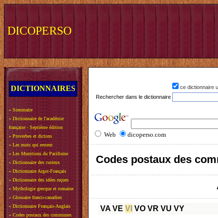
DICOPERSO
DICTIONNAIRES
ce dictionnaire
Rechercher dans le dictionnaire
»
Sommaire
»
Dictionnaire de l'académie
française - Septième édition
Web
dicoperso.com
»
Proverbes et dictons
»
Les mots qui restent
»
Les Munitions du Pacifisme
Codes postaux des com
»
Dictionnaire des curieux
»
Dictionnaire Argot-Français
»
Dictionnaire des idées reçues
»
Mythologie grecque et romaine
»
Glossaire franco-canadien
»
Dictionnaire Français-Anglais
VA
VE
VI
VO
VR
VU
VY
»
Codes postaux des communes