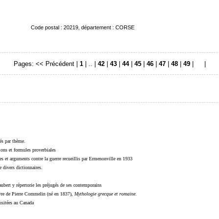
Code postal : 20219, département : CORSE
Pages:
<< Précédent
|
1
| .. |
42
|
43
|
44
|
45
|
46
|
47
|
48
|
49
|
50
|
sés par thème.
sions et formules proverbiales
s et arguments contre la guerre recueillis par Ermenonville en 1933
 divers dictionnaires.
ubert y répertorie les préjugés de ses contemporains
livre de Pierre Commelin (né en 1837),
Mythologie grecque et romaine
.
 usitées au Canada