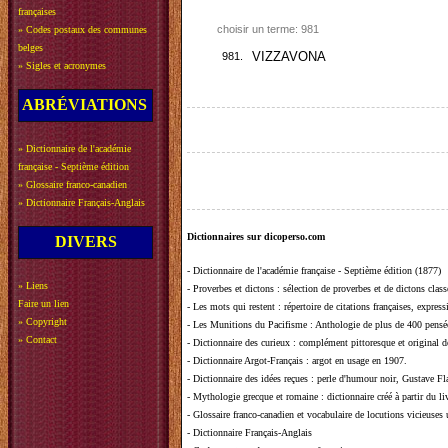
françaises
choisir un terme: 981
»
Codes postaux des communes
belges
981.
VIZZAVONA
»
Sigles et acronymes
ABRÉVIATIONS
»
Dictionnaire de l'académie
française - Septième édition
»
Glossaire franco-canadien
»
Dictionnaire Français-Anglais
Dictionnaires sur dicoperso.com
DIVERS
-
Dictionnaire de l'académie française - Septième édition (1877)
»
Liens
-
Proverbes et dictons
: sélection de proverbes et de dictons clas
Faire un lien
-
Les mots qui restent
: répertoire de citations françaises, expres
»
Copyright
-
Les Munitions du Pacifisme
: Anthologie de plus de 400 pensée
»
Contact
-
Dictionnaire des curieux
: complément pittoresque et original de
-
Dictionnaire Argot-Français
: argot en usage en 1907.
-
Dictionnaire des idées reçues
:
perle d'humour noir, Gustave Fla
-
Mythologie grecque et romaine
: dictionnaire créé à partir du 
-
Glossaire franco-canadien et vocabulaire de locutions vicieuses
-
Dictionnaire Français-Anglais