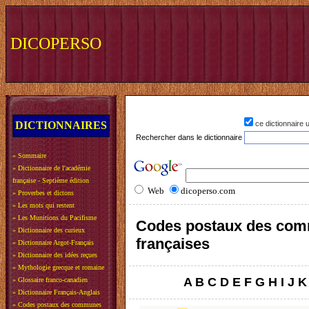
DICOPERSO
DICTIONNAIRES
ce dictionnaire
Rechercher dans le dictionnaire
»
Sommaire
»
Dictionnaire de l'académie
française - Septième édition
Web
dicoperso.com
»
Proverbes et dictons
»
Les mots qui restent
»
Les Munitions du Pacifisme
Codes postaux des co
»
Dictionnaire des curieux
françaises
»
Dictionnaire Argot-Français
»
Dictionnaire des idées reçues
»
Mythologie grecque et romaine
A
B
C
D
E
F
G
H
I
J
K
»
Glossaire franco-canadien
»
Dictionnaire Français-Anglais
»
Codes postaux des communes