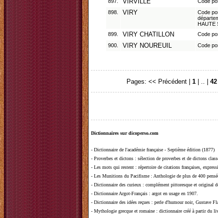
897.
VIRVILLE
Code po
898.
VIRY
Code pos
départe
HAUTE 
899.
VIRY CHATILLON
Code po
900.
VIRY NOUREUIL
Code pos
Pages:
<< Précédent
|
1
| .. |
42
Dictionnaires sur dicoperso.com
-
Dictionnaire de l'académie française - Septième édition (1877)
-
Proverbes et dictons
: sélection de proverbes et de dictons clas
-
Les mots qui restent
: répertoire de citations françaises, expres
-
Les Munitions du Pacifisme
: Anthologie de plus de 400 pensée
-
Dictionnaire des curieux
: complément pittoresque et original de
-
Dictionnaire Argot-Français
: argot en usage en 1907.
-
Dictionnaire des idées reçues
:
perle d'humour noir, Gustave Fla
-
Mythologie grecque et romaine
: dictionnaire créé à partir du 