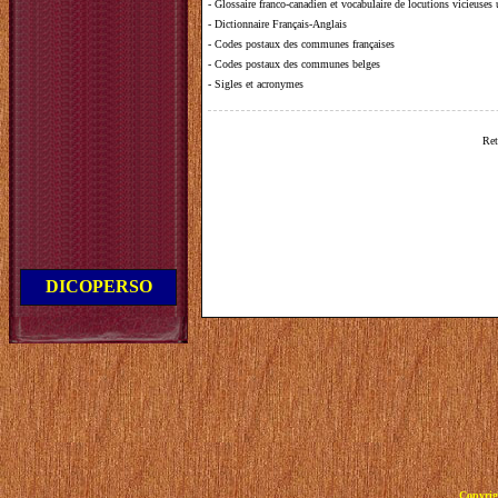
-
Glossaire franco-canadien et vocabulaire de locutions vicieuses
-
Dictionnaire Français-Anglais
-
Codes postaux des communes françaises
-
Codes postaux des communes belges
-
Sigles et acronymes
Ret
DICOPERSO
Copyrig