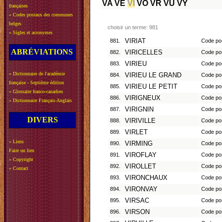
VA
VE
VI
VO
VR
VU
VY
françaises
»
Codes postaux des communes
belges
choisir un terme: 981
»
Sigles et acronymes
881.
VIRIAT
Code pos
ABRÉVIATIONS
882.
VIRICELLES
Code pos
883.
VIRIEU
Code pos
»
Dictionnaire de l'académie
884.
VIRIEU LE GRAND
Code pos
française - Septième édition
885.
VIRIEU LE PETIT
Code pos
»
Glossaire franco-canadien
886.
VIRIGNEUX
Code pos
»
Dictionnaire Français-Anglais
887.
VIRIGNIN
Code pos
DIVERS
888.
VIRIVILLE
Code pos
889.
VIRLET
Code po
»
Liens
890.
VIRMING
Code po
Faire un lien
891.
VIROFLAY
Code pos
»
Copyright
892.
VIROLLET
Code po
»
Contact
893.
VIRONCHAUX
Code po
894.
VIRONVAY
Code pos
895.
VIRSAC
Code po
896.
VIRSON
Code po