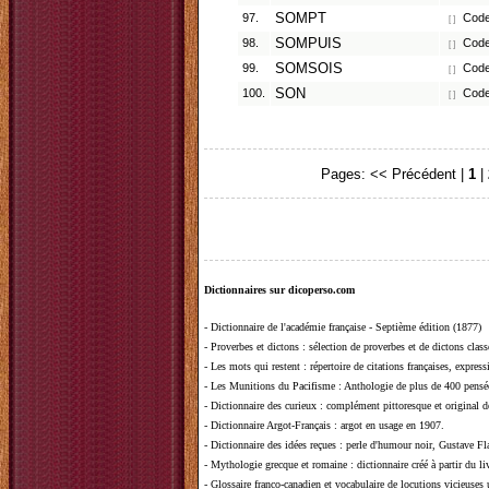
97.
SOMPT
Code
[ ]
98.
SOMPUIS
Code 
[ ]
99.
SOMSOIS
Code 
[ ]
100.
SON
Code
[ ]
Pages:
<< Précédent
|
1
|
Dictionnaires sur dicoperso.com
-
Dictionnaire de l'académie française - Septième édition (1877)
-
Proverbes et dictons
: sélection de proverbes et de dictons clas
-
Les mots qui restent
: répertoire de citations françaises, expres
-
Les Munitions du Pacifisme
: Anthologie de plus de 400 pensée
-
Dictionnaire des curieux
: complément pittoresque et original de
-
Dictionnaire Argot-Français
: argot en usage en 1907.
-
Dictionnaire des idées reçues
:
perle d'humour noir, Gustave Fla
-
Mythologie grecque et romaine
: dictionnaire créé à partir du 
-
Glossaire franco-canadien et vocabulaire de locutions vicieuses