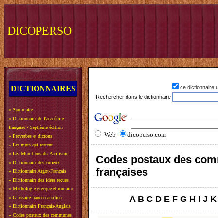
DICOPERSO
DICTIONNAIRES
ce dictionnaire
Rechercher dans le dictionnaire
»
Sommaire
»
Dictionnaire de l'académie
française - Septième édition
Web
dicoperso.com
»
Proverbes et dictons
»
Les mots qui restent
»
Les Munitions du Pacifisme
Codes postaux des co
»
Dictionnaire des curieux
françaises
»
Dictionnaire Argot-Français
»
Dictionnaire des idées reçues
»
Mythologie grecque et romaine
A
B
C
D
E
F
G
H
I
J
K
»
Glossaire franco-canadien
»
Dictionnaire Français-Anglais
»
Codes postaux des communes