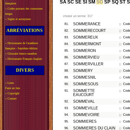
SA
SC
SE
SI
SM
SO
SP
SQ
ST
françaises
»
Codes postaux des communes
belges
choisir un terme: 317
»
Sigles et acronymes
81.
SOMMERANCE
Code
[ ]
ABRÉVIATIONS
82.
SOMMERECOURT
Code
[ ]
83.
SOMMEREUX
Code 
[ ]
»
Dictionnaire de l'académie
84.
SOMMERMONT
Code
[ ]
française - Septième édition
85.
SOMMERON
Code 
[ ]
»
Glossaire franco-canadien
86.
SOMMERVIEU
Code
[ ]
»
Dictionnaire Français-Anglais
87.
SOMMERVILLER
Code
[ ]
DIVERS
88.
SOMMERY
Code 
[ ]
89.
SOMMESNIL
Code 
[ ]
»
Liens
90.
SOMMESOUS
Code 
[ ]
Faire un lien
91.
SOMMETTE
Code 
[ ]
»
Copyright
EAUCOURT
»
Contact
92.
SOMMEVAL
Code 
[ ]
93.
SOMMEVILLE
Code
[ ]
94.
SOMMEVOIRE
Code
[ ]
95.
SOMMIERES
Code 
[ ]
96.
SOMMIERES DU CLAIN
Code 
[ ]