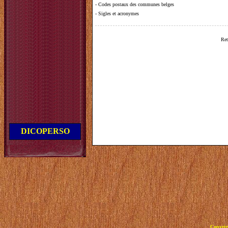
-
Codes postaux des communes belges
-
Sigles et acronymes
Ret
DICOPERSO
Copyrig