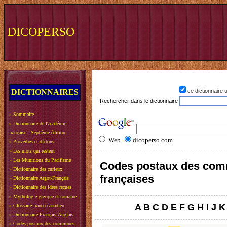
DICOPERSO
DICTIONNAIRES
ce dictionnaire
Rechercher dans le dictionnaire
»
Sommaire
»
Dictionnaire de l'académie
française - Septième édition
Web
dicoperso.com
»
Proverbes et dictons
»
Les mots qui restent
»
Les Munitions du Pacifisme
Codes postaux des co
»
Dictionnaire des curieux
françaises
»
Dictionnaire Argot-Français
»
Dictionnaire des idées reçues
»
Mythologie grecque et romaine
A
B
C
D
E
F
G
H
I
J
K
»
Glossaire franco-canadien
»
Dictionnaire Français-Anglais
»
Codes postaux des communes