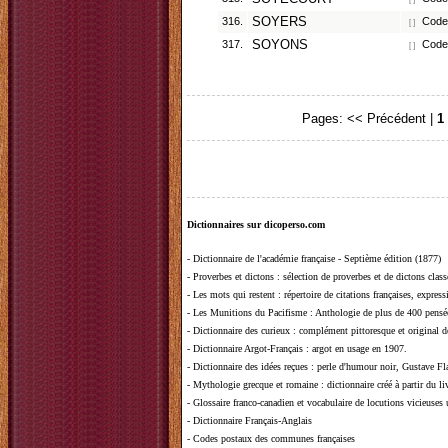
316.
SOYERS
Code 
[ ]
317.
SOYONS
Code 
[ ]
Pages:
<< Précédent
|
1
Dictionnaires sur dicoperso.com
-
Dictionnaire de l'académie française - Septième édition (1877)
-
Proverbes et dictons
: sélection de proverbes et de dictons clas
-
Les mots qui restent
: répertoire de citations françaises, expres
-
Les Munitions du Pacifisme
: Anthologie de plus de 400 pensée
-
Dictionnaire des curieux
: complément pittoresque et original de
-
Dictionnaire Argot-Français
: argot en usage en 1907.
-
Dictionnaire des idées reçues
:
perle d'humour noir, Gustave Fla
-
Mythologie grecque et romaine
: dictionnaire créé à partir du 
-
Glossaire franco-canadien et vocabulaire de locutions vicieuses
-
Dictionnaire Français-Anglais
-
Codes postaux des communes françaises