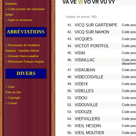
VA
VE
VI
VO
VR
VU
VY
françaises
»
Codes postaux des communes
belges
choisir un terme: 981
»
Sigles et acronymes
41.
VICQ SUR GARTEMPE
Code post
ABRÉVIATIONS
42.
VICQ SUR NAHON
Code post
43.
VICQUES
Code pos
»
Dictionnaire de l'académie
44.
VICTOT PONTFOL
Code pos
française - Septième édition
45.
VIDAI
Code pos
»
Glossaire franco-canadien
46.
VIDAILLAC
Code post
»
Dictionnaire Français-Anglais
départem
47.
VIDAUBAN
Code post
DIVERS
48.
VIDECOSVILLE
Code pos
49.
VIDEIX
Code pos
»
Liens
50.
VIDELLES
Code pos
Faire un lien
»
Copyright
51.
VIDOU
Code pos
»
Contact
52.
VIDOUVILLE
Code pos
53.
VIDOUZE
Code pos
54.
VIEFVILLERS
Code post
55.
VIEIL HESDIN
Code pos
56.
VIEIL MOUTIER
Code pos