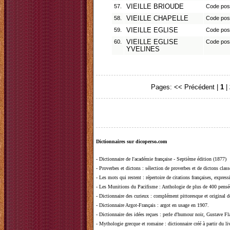
57.
VIEILLE BRIOUDE
Code pos
58.
VIEILLE CHAPELLE
Code pos
59.
VIEILLE EGLISE
Code pos
60.
VIEILLE EGLISE
Code pos
YVELINES
Pages:
<< Précédent
|
1
|
Dictionnaires sur dicoperso.com
-
Dictionnaire de l'académie française - Septième édition (1877)
-
Proverbes et dictons
: sélection de proverbes et de dictons clas
-
Les mots qui restent
: répertoire de citations françaises, expres
-
Les Munitions du Pacifisme
: Anthologie de plus de 400 pensée
-
Dictionnaire des curieux
: complément pittoresque et original de
-
Dictionnaire Argot-Français
: argot en usage en 1907.
-
Dictionnaire des idées reçues
:
perle d'humour noir, Gustave Fla
-
Mythologie grecque et romaine
: dictionnaire créé à partir du 