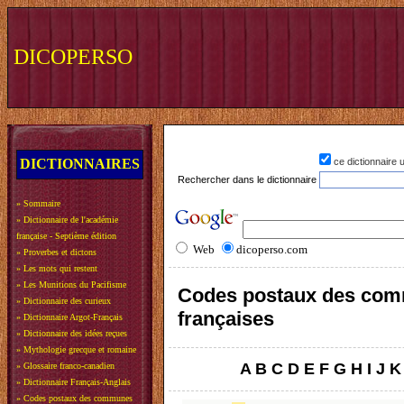
DICOPERSO
DICTIONNAIRES
ce dictionnaire
Rechercher dans le dictionnaire
»
Sommaire
»
Dictionnaire de l'académie
française - Septième édition
Web
dicoperso.com
»
Proverbes et dictons
»
Les mots qui restent
»
Les Munitions du Pacifisme
Codes postaux des co
»
Dictionnaire des curieux
françaises
»
Dictionnaire Argot-Français
»
Dictionnaire des idées reçues
»
Mythologie grecque et romaine
A
B
C
D
E
F
G
H
I
J
K
»
Glossaire franco-canadien
»
Dictionnaire Français-Anglais
»
Codes postaux des communes