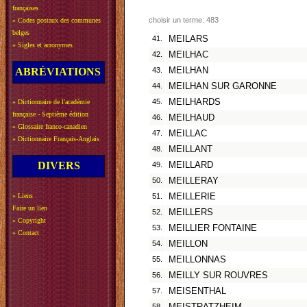
françaises
choisir un terme: 483
»
Codes postaux des communes
belges
41.
MEILARS
»
Sigles et acronymes
42.
MEILHAC
ABRÉVIATIONS
43.
MEILHAN
44.
MEILHAN SUR GARONNE
45.
MEILHARDS
»
Dictionnaire de l'académie
française - Septième édition
46.
MEILHAUD
»
Glossaire franco-canadien
47.
MEILLAC
»
Dictionnaire Français-Anglais
48.
MEILLANT
DIVERS
49.
MEILLARD
50.
MEILLERAY
»
Liens
51.
MEILLERIE
Faire un lien
52.
MEILLERS
»
Copyright
53.
MEILLIER FONTAINE
»
Contact
54.
MEILLON
55.
MEILLONNAS
56.
MEILLY SUR ROUVRES
57.
MEISENTHAL
58.