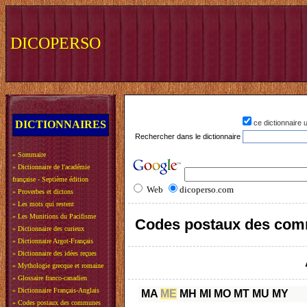
DICOPERSO
DICTIONNAIRES
ce dictionnaire
Rechercher dans le dictionnaire
»
Sommaire
»
Dictionnaire de l'académie
française - Septième édition
Web
dicoperso.com
»
Proverbes et dictons
»
Les mots qui restent
»
Les Munitions du Pacifisme
Codes postaux des com
»
Dictionnaire des curieux
»
Dictionnaire Argot-Français
»
Dictionnaire des idées reçues
»
Mythologie grecque et romaine
»
Glossaire franco-canadien
»
Dictionnaire Français-Anglais
MA
ME
MH
MI
MO
MT
MU
MY
»
Codes postaux des communes