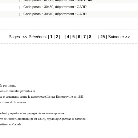
[ ]
Code postal : 30430, département : GARD
[ ]
Code postal : 30340, département : GARD
[ ]
Pages:
<< Précédent
|
1
|
2
|
3
|
4
|
5
|
6
|
7
|
8
| .. |
25
|
Suivante >>
sés par thème.
sions et formules proverbiales
s et arguments contre la guerre recueillis par Ermenonville en 1933
 divers dictionnaires.
ubert y répertorie les préjugés de ses contemporains
livre de Pierre Commelin (né en 1837),
Mythologie grecque et romaine
.
 usitées au Canada