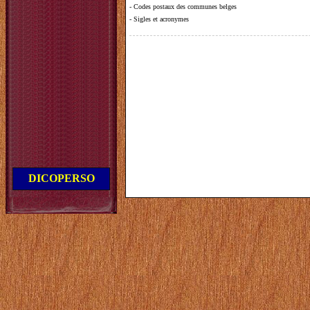
-
Codes postaux des communes belges
-
Sigles et acronymes
DICOPERSO