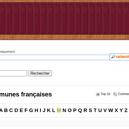
 uniquement
munes françaises
Top 10
Commen
A
B
C
D
E
F
G
H
I
J
K
L
M
N
O
P
Q
R
S
T
U
V
W
X
Y
Z