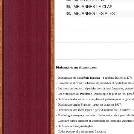
MEISTRATZHEIM
59.
MEJANNES LE CLAP
60.
MEJANNES LES ALES
Dictionnaires sur dicoperso.com
-
Dictionnaire de l'académie française - Septième édition (1877)
-
Proverbes et dictons
: sélection de proverbes et de dictons clas
-
Les mots qui restent
: répertoire de citations françaises, expres
-
Les Munitions du Pacifisme
: Anthologie de plus de 400 pensée
-
Dictionnaire des curieux
: complément pittoresque et original de
-
Dictionnaire Argot-Français
: argot en usage en 1907.
-
Dictionnaire des idées reçues
:
perle d'humour noir, Gustave Fla
-
Mythologie grecque et romaine
: dictionnaire créé à partir du 
-
Glossaire franco-canadien et vocabulaire de locutions vicieuses
-
Dictionnaire Français-Anglais
-
Codes postaux des communes françaises