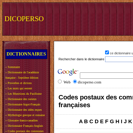
DICOPERSO
DICTIONNAIRES
ce dictionnaire
Rechercher dans le dictionnaire
»
Sommaire
»
Dictionnaire de l'académie
française - Septième édition
Web
dicoperso.com
»
Proverbes et dictons
»
Les mots qui restent
»
Les Munitions du Pacifisme
Codes postaux des co
»
Dictionnaire des curieux
françaises
»
Dictionnaire Argot-Français
»
Dictionnaire des idées reçues
»
Mythologie grecque et romaine
A
B
C
D
E
F
G
H
I
J
K
»
Glossaire franco-canadien
»
Dictionnaire Français-Anglais
»
Codes postaux des communes