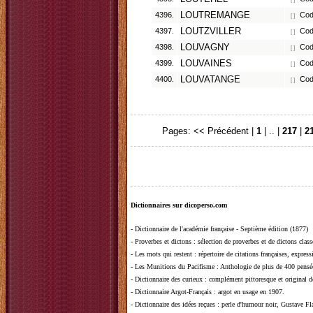
4396.
LOUTREMANGE
Code
[ ]
4397.
LOUTZVILLER
Code
[ ]
4398.
LOUVAGNY
Code
[ ]
4399.
LOUVAINES
Code
[ ]
4400.
LOUVATANGE
Code
[ ]
Pages:
<< Précédent
|
1
| .. |
217
|
2
Dictionnaires sur dicoperso.com
-
Dictionnaire de l'académie française - Septième édition (1877)
-
Proverbes et dictons
: sélection de proverbes et de dictons clas
-
Les mots qui restent
: répertoire de citations françaises, expres
-
Les Munitions du Pacifisme
: Anthologie de plus de 400 pensée
-
Dictionnaire des curieux
: complément pittoresque et original de
-
Dictionnaire Argot-Français
: argot en usage en 1907.
-
Dictionnaire des idées reçues
:
perle d'humour noir, Gustave Fla