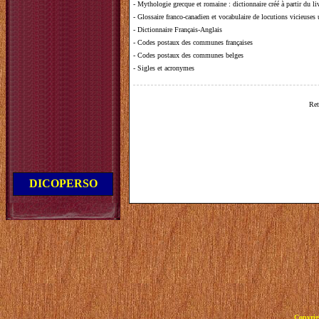
-
Mythologie grecque et romaine
: dictionnaire créé à partir du 
-
Glossaire franco-canadien et vocabulaire de locutions vicieuses
-
Dictionnaire Français-Anglais
-
Codes postaux des communes françaises
-
Codes postaux des communes belges
-
Sigles et acronymes
Ret
DICOPERSO
Copyrig