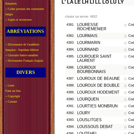
L'
LA
LE
LH
LI
LL
LO
LU
LY
françaises
»
Codes postaux des communes
belges
choisir un terme: 4652
»
Sigles et acronymes
4381.
LOURESSE
Code
[ ]
ROCHEMENIER
ABRÉVIATIONS
4382.
LOURMAIS
Code
[ ]
4383.
LOURMARIN
Code
[ ]
»
Dictionnaire de l'académie
4384.
LOURNAND
Code
française - Septième édition
[ ]
»
Glossaire franco-canadien
4385.
LOUROUER SAINT
Code
[ ]
LAURENT
»
Dictionnaire Français-Anglais
4386.
LOUROUX
Code
[ ]
DIVERS
BOURBONNAIS
4387.
LOUROUX DE BEAUNE
Code
[ ]
4388.
LOUROUX DE BOUBLE
Code
»
Liens
[ ]
Faire un lien
4389.
LOUROUX HODEMENT
Code
[ ]
»
Copyright
4390.
LOURQUEN
Code
[ ]
»
Contact
4391.
LOURTIES MONBRUN
Code
[ ]
4392.
LOURY
Code
[ ]
4393.
LOUSLITGES
Code
[ ]
4394.
LOUSSOUS DEBAT
Code
[ ]
4395.
LOUTEHEL
Code
[ ]