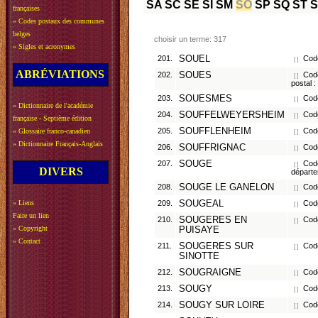
SA
SC
SE
SI
SM
SO
SP
SQ
ST
françaises
»
Codes postaux des communes
belges
choisir un terme: 317
»
Sigles et acronymes
201.
SOUEL
Code
[ ]
ABRÉVIATIONS
202.
SOUES
Code
[ ]
postal 
203.
SOUESMES
Code
[ ]
»
Dictionnaire de l'académie
204.
SOUFFELWEYERSHEIM
Code
[ ]
française - Septième édition
205.
SOUFFLENHEIM
Code
»
Glossaire franco-canadien
[ ]
»
Dictionnaire Français-Anglais
206.
SOUFFRIGNAC
Code
[ ]
207.
SOUGE
Code
[ ]
DIVERS
départ
208.
SOUGE LE GANELON
Code
[ ]
»
Liens
209.
SOUGEAL
Code
[ ]
Faire un lien
210.
SOUGERES EN
Code
[ ]
»
Copyright
PUISAYE
»
Contact
211.
SOUGERES SUR
Code
[ ]
SINOTTE
212.
SOUGRAIGNE
Code
[ ]
213.
SOUGY
Code
[ ]
214.
SOUGY SUR LOIRE
Code
[ ]