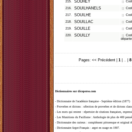
215.
SOUHEY
Code
[ ]
216.
SOUILHANELS
Code
[ ]
217.
SOUILHE
Code
[ ]
218.
SOUILLAC
Code
[ ]
219.
SOUILLE
Code
[ ]
220.
SOUILLY
Code
[ ]
départ
Pages:
<< Précédent
|
1
| .. |
8
Dictionnaires sur dicoperso.com
-
Dictionnaire de l'académie française - Septième édition (1877)
-
Proverbes et dictons
: sélection de proverbes et de dictons clas
-
Les mots qui restent
: répertoire de citations françaises, expres
-
Les Munitions du Pacifisme
: Anthologie de plus de 400 pensée
-
Dictionnaire des curieux
: complément pittoresque et original de
-
Dictionnaire Argot-Français
: argot en usage en 1907.