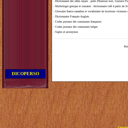
-
Dictionnaire des idées reçues
:
perle d'humour noir, Gustave Fla
-
Mythologie grecque et romaine
: dictionnaire créé à partir du 
-
Glossaire franco-canadien et vocabulaire de locutions vicieuses
-
Dictionnaire Français-Anglais
-
Codes postaux des communes françaises
-
Codes postaux des communes belges
-
Sigles et acronymes
Ret
DICOPERSO
Copyrig