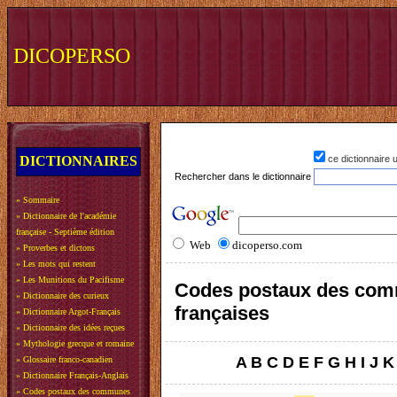
DICOPERSO
DICTIONNAIRES
ce dictionnaire
Rechercher dans le dictionnaire
»
Sommaire
»
Dictionnaire de l'académie
française - Septième édition
Web
dicoperso.com
»
Proverbes et dictons
»
Les mots qui restent
»
Les Munitions du Pacifisme
Codes postaux des co
»
Dictionnaire des curieux
françaises
»
Dictionnaire Argot-Français
»
Dictionnaire des idées reçues
»
Mythologie grecque et romaine
A
B
C
D
E
F
G
H
I
J
K
»
Glossaire franco-canadien
»
Dictionnaire Français-Anglais
»
Codes postaux des communes