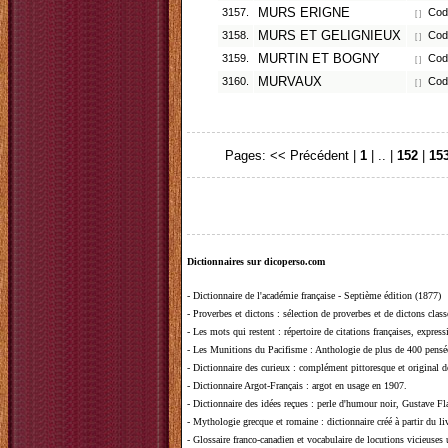
3157.
MURS ERIGNE
Code
[ ]
3158.
MURS ET GELIGNIEUX
Code
[ ]
3159.
MURTIN ET BOGNY
Code
[ ]
3160.
MURVAUX
Code
[ ]
Pages:
<< Précédent
|
1
| .. |
152
|
15
Dictionnaires sur dicoperso.com
-
Dictionnaire de l'académie française - Septième édition (1877)
-
Proverbes et dictons
: sélection de proverbes et de dictons clas
-
Les mots qui restent
: répertoire de citations françaises, expres
-
Les Munitions du Pacifisme
: Anthologie de plus de 400 pensée
-
Dictionnaire des curieux
: complément pittoresque et original de
-
Dictionnaire Argot-Français
: argot en usage en 1907.
-
Dictionnaire des idées reçues
:
perle d'humour noir, Gustave Fla
-
Mythologie grecque et romaine
: dictionnaire créé à partir du 
-
Glossaire franco-canadien et vocabulaire de locutions vicieuses