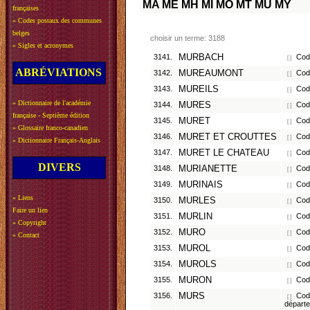
MA
ME
MH
MI
MO
MT
MU
MY
françaises
»
Codes postaux des communes
belges
choisir un terme: 3188
»
Sigles et acronymes
3141.
MURBACH
Code
[ ]
ABRÉVIATIONS
3142.
MUREAUMONT
Code
[ ]
3143.
MUREILS
Code
[ ]
»
Dictionnaire de l'académie
3144.
MURES
Code
[ ]
française - Septième édition
3145.
MURET
Code
[ ]
»
Glossaire franco-canadien
3146.
MURET ET CROUTTES
Code
[ ]
»
Dictionnaire Français-Anglais
3147.
MURET LE CHATEAU
Code
[ ]
DIVERS
3148.
MURIANETTE
Code
[ ]
3149.
MURINAIS
Code
[ ]
»
Liens
3150.
MURLES
Code
[ ]
Faire un lien
3151.
MURLIN
Code
[ ]
»
Copyright
3152.
MURO
Code
[ ]
»
Contact
3153.
MUROL
Code
[ ]
3154.
MUROLS
Code
[ ]
3155.
MURON
Code
[ ]
3156.
MURS
Code
[ ]
départ