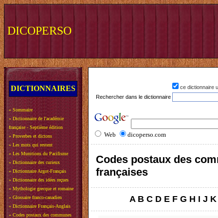
DICOPERSO
DICTIONNAIRES
ce dictionnaire
Rechercher dans le dictionnaire
»
Sommaire
»
Dictionnaire de l'académie
française - Septième édition
Web
dicoperso.com
»
Proverbes et dictons
»
Les mots qui restent
»
Les Munitions du Pacifisme
Codes postaux des co
»
Dictionnaire des curieux
françaises
»
Dictionnaire Argot-Français
»
Dictionnaire des idées reçues
»
Mythologie grecque et romaine
A
B
C
D
E
F
G
H
I
J
K
»
Glossaire franco-canadien
»
Dictionnaire Français-Anglais
»
Codes postaux des communes