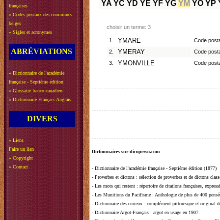
YA
YC
YD
YE
YF
YG
YM
YO
YP
françaises
»
Codes postaux des communes
belges
choisir un terme: 3
»
Sigles et acronymes
1.
YMARE
Code post
ABRÉVIATIONS
2.
YMERAY
Code posta
3.
YMONVILLE
Code posta
»
Dictionnaire de l'académie
française - Septième édition
»
Glossaire franco-canadien
»
Dictionnaire Français-Anglais
DIVERS
»
Liens
Faire un lien
Dictionnaires sur dicoperso.com
»
Copyright
»
Contact
-
Dictionnaire de l'académie française - Septième édition (1877)
-
Proverbes et dictons
: sélection de proverbes et de dictons clas
-
Les mots qui restent
: répertoire de citations françaises, expres
-
Les Munitions du Pacifisme
: Anthologie de plus de 400 pensée
-
Dictionnaire des curieux
: complément pittoresque et original de
-
Dictionnaire Argot-Français
: argot en usage en 1907.