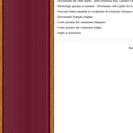
-
Dictionnaire des idées reçues
:
perle d'humour noir, Gustave Fla
-
Mythologie grecque et romaine
: dictionnaire créé à partir du 
-
Glossaire franco-canadien et vocabulaire de locutions vicieuses
-
Dictionnaire Français-Anglais
-
Codes postaux des communes françaises
-
Codes postaux des communes belges
-
Sigles et acronymes
Ret