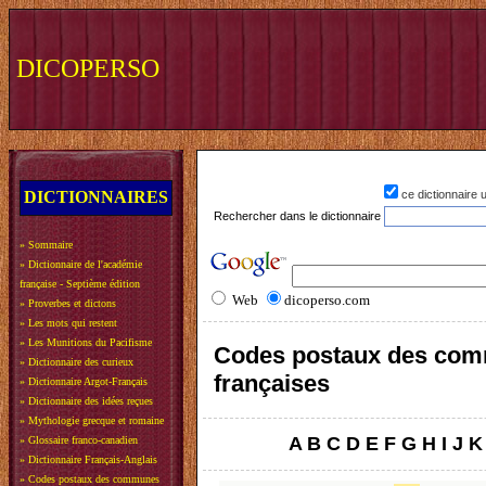
DICOPERSO
DICTIONNAIRES
ce dictionnaire
Rechercher dans le dictionnaire
»
Sommaire
»
Dictionnaire de l'académie
française - Septième édition
Web
dicoperso.com
»
Proverbes et dictons
»
Les mots qui restent
»
Les Munitions du Pacifisme
Codes postaux des co
»
Dictionnaire des curieux
françaises
»
Dictionnaire Argot-Français
»
Dictionnaire des idées reçues
»
Mythologie grecque et romaine
A
B
C
D
E
F
G
H
I
J
K
»
Glossaire franco-canadien
»
Dictionnaire Français-Anglais
»
Codes postaux des communes