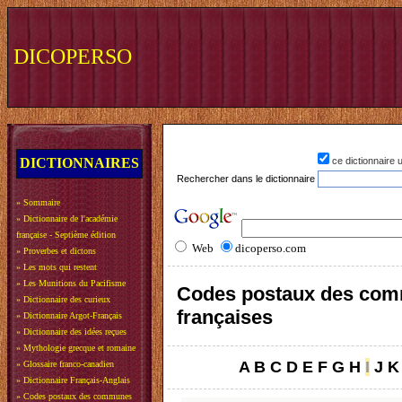
DICOPERSO
DICTIONNAIRES
ce dictionnaire
Rechercher dans le dictionnaire
»
Sommaire
»
Dictionnaire de l'académie
française - Septième édition
Web
dicoperso.com
»
Proverbes et dictons
»
Les mots qui restent
»
Les Munitions du Pacifisme
Codes postaux des co
»
Dictionnaire des curieux
françaises
»
Dictionnaire Argot-Français
»
Dictionnaire des idées reçues
»
Mythologie grecque et romaine
A
B
C
D
E
F
G
H
I
J
K
»
Glossaire franco-canadien
»
Dictionnaire Français-Anglais
»
Codes postaux des communes