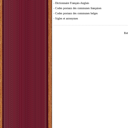
-
Dictionnaire Français-Anglais
-
Codes postaux des communes françaises
-
Codes postaux des communes belges
-
Sigles et acronymes
Ret