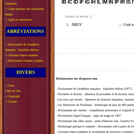
IB
IC
ID
IF
IG
IH
IL
IM
IN
IP
IR
IS
I
françaises
»
Codes postaux des communes
belges
choisir un terme: 1
»
Sigles et acronymes
1.
IWUY
Code po
[ ]
ABRÉVIATIONS
»
Dictionnaire de l'académie
française - Septième édition
»
Glossaire franco-canadien
»
Dictionnaire Français-Anglais
DIVERS
Dictionnaires sur dicoperso.com
»
Liens
-
Dictionnaire de l'académie française - Septième édition (1877)
Faire un lien
-
Proverbes et dictons
: sélection de proverbes et de dictons clas
»
Copyright
-
Les mots qui restent
: répertoire de citations françaises, expres
»
Contact
-
Les Munitions du Pacifisme
: Anthologie de plus de 400 pensée
-
Dictionnaire des curieux
: complément pittoresque et original de
-
Dictionnaire Argot-Français
: argot en usage en 1907.
-
Dictionnaire des idées reçues
:
perle d'humour noir, Gustave Fla
-
Mythologie grecque et romaine
: dictionnaire créé à partir du 
-
Glossaire franco-canadien et vocabulaire de locutions vicieuses