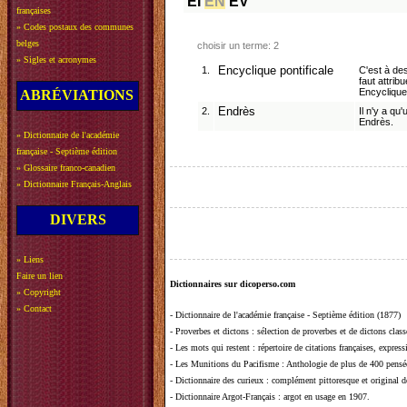
EI
EN
EV
françaises
»
Codes postaux des communes
belges
choisir un terme: 2
»
Sigles et acronymes
1.
Encyclique pontificale
C'est à des
faut attrib
Encyclique
ABRÉVIATIONS
2.
Endrès
Il n'y a qu
Endrès.
»
Dictionnaire de l'académie
française - Septième édition
»
Glossaire franco-canadien
»
Dictionnaire Français-Anglais
DIVERS
»
Liens
Faire un lien
Dictionnaires sur dicoperso.com
»
Copyright
»
Contact
-
Dictionnaire de l'académie française - Septième édition (1877)
-
Proverbes et dictons
: sélection de proverbes et de dictons clas
-
Les mots qui restent
: répertoire de citations françaises, expres
-
Les Munitions du Pacifisme
: Anthologie de plus de 400 pensée
-
Dictionnaire des curieux
: complément pittoresque et original de
-
Dictionnaire Argot-Français
: argot en usage en 1907.