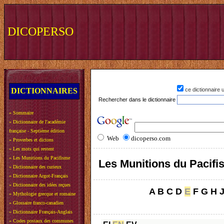
DICOPERSO
DICTIONNAIRES
ce dictionnaire
Rechercher dans le dictionnaire
»
Sommaire
»
Dictionnaire de l'académie
française - Septième édition
Web
dicoperso.com
»
Proverbes et dictons
»
Les mots qui restent
»
Les Munitions du Pacifisme
Les Munitions du Pacif
»
Dictionnaire des curieux
»
Dictionnaire Argot-Français
»
Dictionnaire des idées reçues
A
B
C
D
E
F
G
H
»
Mythologie grecque et romaine
»
Glossaire franco-canadien
»
Dictionnaire Français-Anglais
»
Codes postaux des communes