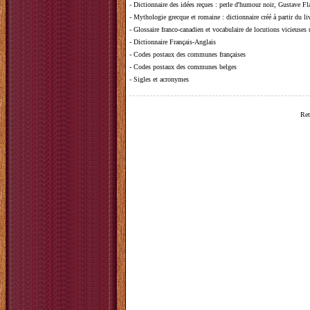
-
Dictionnaire des idées reçues
:
perle d'humour noir, Gustave Fla
-
Mythologie grecque et romaine
: dictionnaire créé à partir du 
-
Glossaire franco-canadien et vocabulaire de locutions vicieuses
-
Dictionnaire Français-Anglais
-
Codes postaux des communes françaises
-
Codes postaux des communes belges
-
Sigles et acronymes
Ret