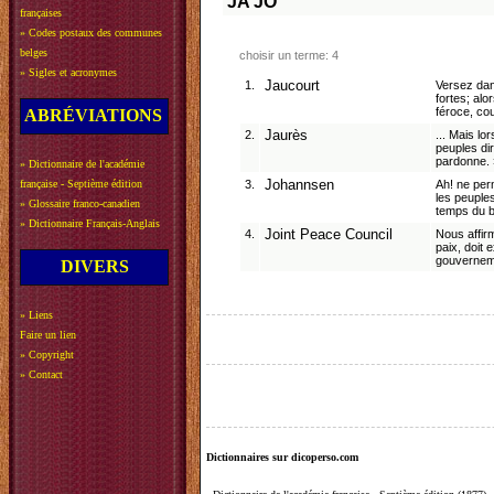
JA
JO
françaises
»
Codes postaux des communes
belges
choisir un terme: 4
»
Sigles et acronymes
1.
Jaucourt
Versez dan
fortes; al
féroce, co
ABRÉVIATIONS
2.
Jaurès
... Mais l
peuples di
pardonne. 
»
Dictionnaire de l'académie
française - Septième édition
3.
Johannsen
Ah! ne per
les peuples
»
Glossaire franco-canadien
temps du b
»
Dictionnaire Français-Anglais
4.
Joint Peace Council
Nous affir
paix, doit e
gouverneme
DIVERS
»
Liens
Faire un lien
»
Copyright
»
Contact
Dictionnaires sur dicoperso.com