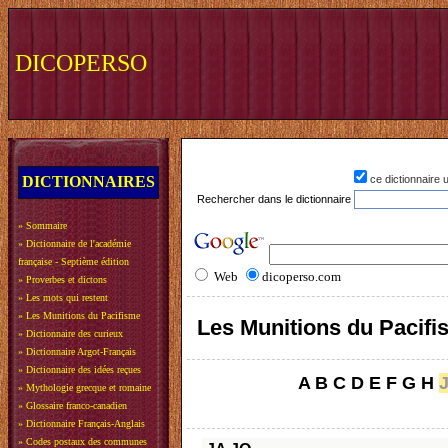
DICOPERSO
DICTIONNAIRES
ce dictionnaire
Rechercher dans le dictionnaire
»
Sommaire
»
Dictionnaire de l'académie
française - Septième édition
Web
dicoperso.com
»
Proverbes et dictons
»
Les mots qui restent
»
Les Munitions du Pacifisme
Les Munitions du Pacif
»
Dictionnaire des curieux
»
Dictionnaire Argot-Français
»
Dictionnaire des idées reçues
A
B
C
D
E
F
G
H
»
Mythologie grecque et romaine
»
Glossaire franco-canadien
»
Dictionnaire Français-Anglais
»
Codes postaux des communes