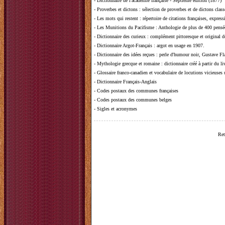
-
Dictionnaire de l'académie française - Septième édition (1877)
-
Proverbes et dictons
: sélection de proverbes et de dictons clas
-
Les mots qui restent
: répertoire de citations françaises, expres
-
Les Munitions du Pacifisme
: Anthologie de plus de 400 pensée
-
Dictionnaire des curieux
: complément pittoresque et original de
-
Dictionnaire Argot-Français
: argot en usage en 1907.
-
Dictionnaire des idées reçues
:
perle d'humour noir, Gustave Fla
-
Mythologie grecque et romaine
: dictionnaire créé à partir du 
-
Glossaire franco-canadien et vocabulaire de locutions vicieuses
-
Dictionnaire Français-Anglais
-
Codes postaux des communes françaises
-
Codes postaux des communes belges
-
Sigles et acronymes
Ret