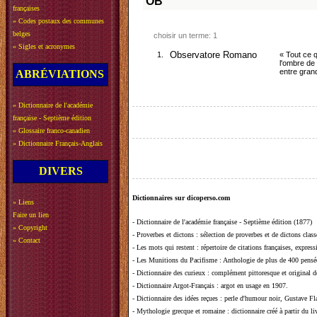
OB
françaises
»
Codes postaux des communes
belges
choisir un terme: 1
»
Sigles et acronymes
1.
Observatore Romano
« Tout ce q
l'ombre de 
entre gran
ABRÉVIATIONS
»
Dictionnaire de l'académie
française - Septième édition
»
Glossaire franco-canadien
»
Dictionnaire Français-Anglais
DIVERS
Dictionnaires sur dicoperso.com
»
Liens
Faire un lien
-
Dictionnaire de l'académie française - Septième édition (1877)
»
Copyright
-
Proverbes et dictons
: sélection de proverbes et de dictons clas
»
Contact
-
Les mots qui restent
: répertoire de citations françaises, expres
-
Les Munitions du Pacifisme
: Anthologie de plus de 400 pensée
-
Dictionnaire des curieux
: complément pittoresque et original de
-
Dictionnaire Argot-Français
: argot en usage en 1907.
-
Dictionnaire des idées reçues
:
perle d'humour noir, Gustave Fla
-
Mythologie grecque et romaine
: dictionnaire créé à partir du 