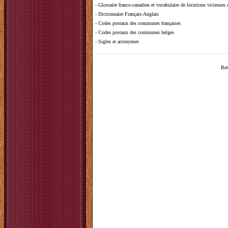
-
Glossaire franco-canadien et vocabulaire de locutions vicieuses
-
Dictionnaire Français-Anglais
-
Codes postaux des communes françaises
-
Codes postaux des communes belges
-
Sigles et acronymes
Ret