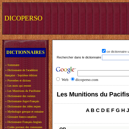
DICOPERSO
DICTIONNAIRES
ce dictionnaire
Rechercher dans le dictionnaire
»
Sommaire
»
Dictionnaire de l'académie
française - Septième édition
Web
dicoperso.com
»
Proverbes et dictons
»
Les mots qui restent
»
Les Munitions du Pacifisme
Les Munitions du Pacif
»
Dictionnaire des curieux
»
Dictionnaire Argot-Français
»
Dictionnaire des idées reçues
A
B
C
D
E
F
G
H
»
Mythologie grecque et romaine
»
Glossaire franco-canadien
»
Dictionnaire Français-Anglais
»
Codes postaux des communes