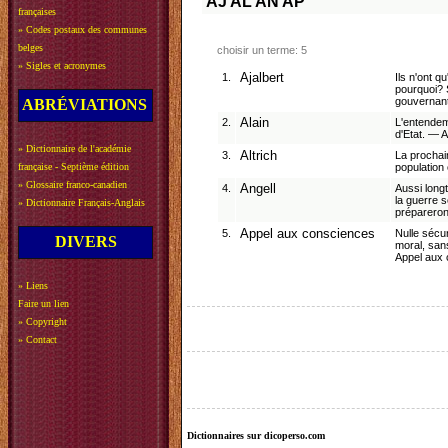
AJ
AL
AN
AP
françaises
»
Codes postaux des communes
belges
choisir un terme: 5
»
Sigles et acronymes
1.
Ajalbert
Ils n'ont 
pourquoi? S
gouvernants
ABRÉVIATIONS
2.
Alain
L'entendem
d'Etat. — A
»
Dictionnaire de l'académie
3.
Altrich
La prochai
française - Septième édition
population 
»
Glossaire franco-canadien
4.
Angell
Aussi longt
la guerre 
»
Dictionnaire Français-Anglais
prépareron
5.
Appel aux consciences
Nulle sécu
DIVERS
moral, san
Appel aux 
»
Liens
Faire un lien
»
Copyright
»
Contact
Dictionnaires sur dicoperso.com