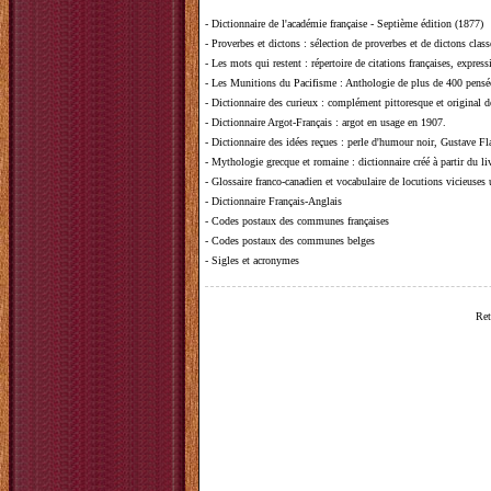
-
Dictionnaire de l'académie française - Septième édition (1877)
-
Proverbes et dictons
: sélection de proverbes et de dictons clas
-
Les mots qui restent
: répertoire de citations françaises, expres
-
Les Munitions du Pacifisme
: Anthologie de plus de 400 pensée
-
Dictionnaire des curieux
: complément pittoresque et original de
-
Dictionnaire Argot-Français
: argot en usage en 1907.
-
Dictionnaire des idées reçues
:
perle d'humour noir, Gustave Fla
-
Mythologie grecque et romaine
: dictionnaire créé à partir du 
-
Glossaire franco-canadien et vocabulaire de locutions vicieuses
-
Dictionnaire Français-Anglais
-
Codes postaux des communes françaises
-
Codes postaux des communes belges
-
Sigles et acronymes
Ret