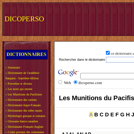
DICOPERSO
DICTIONNAIRES
ce dictionnaire
Rechercher dans le dictionnaire
»
Sommaire
»
Dictionnaire de l'académie
française - Septième édition
Web
dicoperso.com
»
Proverbes et dictons
»
Les mots qui restent
»
Les Munitions du Pacifisme
Les Munitions du Pacif
»
Dictionnaire des curieux
»
Dictionnaire Argot-Français
»
Dictionnaire des idées reçues
A
B
C
D
E
F
G
H
»
Mythologie grecque et romaine
»
Glossaire franco-canadien
»
Dictionnaire Français-Anglais
»
Codes postaux des communes