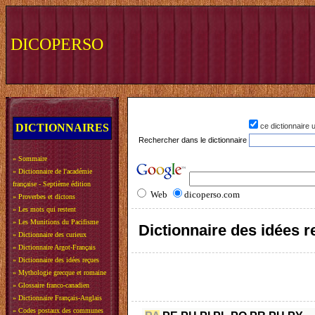
DICOPERSO
DICTIONNAIRES
ce dictionnaire
Rechercher dans le dictionnaire
»
Sommaire
»
Dictionnaire de l'académie
française - Septième édition
Web
dicoperso.com
»
Proverbes et dictons
»
Les mots qui restent
»
Les Munitions du Pacifisme
Dictionnaire des idées 
»
Dictionnaire des curieux
»
Dictionnaire Argot-Français
»
Dictionnaire des idées reçues
»
Mythologie grecque et romaine
»
Glossaire franco-canadien
»
Dictionnaire Français-Anglais
»
Codes postaux des communes