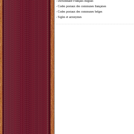
-
Dictionnaire Français-Anglais
-
Codes postaux des communes françaises
-
Codes postaux des communes belges
-
Sigles et acronymes