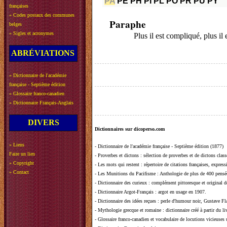
PA
PE
PH
PI
PL
PO
PR
PU
PY
françaises
»
Codes postaux des communes
Paraphe
belges
»
Sigles et acronymes
Plus il est compliqué, plus il 
ABRÉVIATIONS
»
Dictionnaire de l'académie
française - Septième édition
»
Glossaire franco-canadien
»
Dictionnaire Français-Anglais
DIVERS
Dictionnaires sur dicoperso.com
»
Liens
-
Dictionnaire de l'académie française - Septième édition (1877)
Faire un lien
-
Proverbes et dictons
: sélection de proverbes et de dictons clas
»
Copyright
-
Les mots qui restent
: répertoire de citations françaises, expres
»
Contact
-
Les Munitions du Pacifisme
: Anthologie de plus de 400 pensée
-
Dictionnaire des curieux
: complément pittoresque et original de
-
Dictionnaire Argot-Français
: argot en usage en 1907.
-
Dictionnaire des idées reçues
:
perle d'humour noir, Gustave Fla
-
Mythologie grecque et romaine
: dictionnaire créé à partir du 
-
Glossaire franco-canadien et vocabulaire de locutions vicieuses