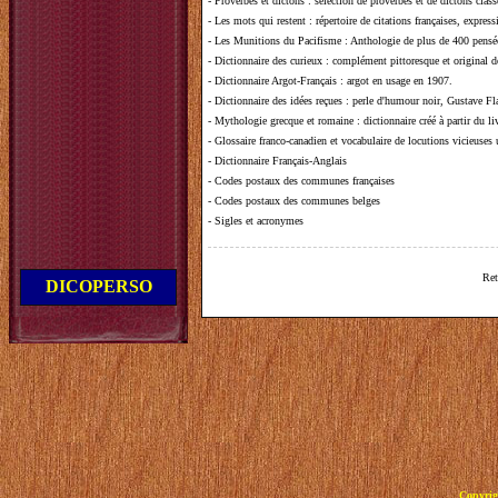
-
Proverbes et dictons
: sélection de proverbes et de dictons clas
-
Les mots qui restent
: répertoire de citations françaises, expres
-
Les Munitions du Pacifisme
: Anthologie de plus de 400 pensée
-
Dictionnaire des curieux
: complément pittoresque et original de
-
Dictionnaire Argot-Français
: argot en usage en 1907.
-
Dictionnaire des idées reçues
:
perle d'humour noir, Gustave Fla
-
Mythologie grecque et romaine
: dictionnaire créé à partir du 
-
Glossaire franco-canadien et vocabulaire de locutions vicieuses
-
Dictionnaire Français-Anglais
-
Codes postaux des communes françaises
-
Codes postaux des communes belges
-
Sigles et acronymes
Ret
DICOPERSO
Copyrig