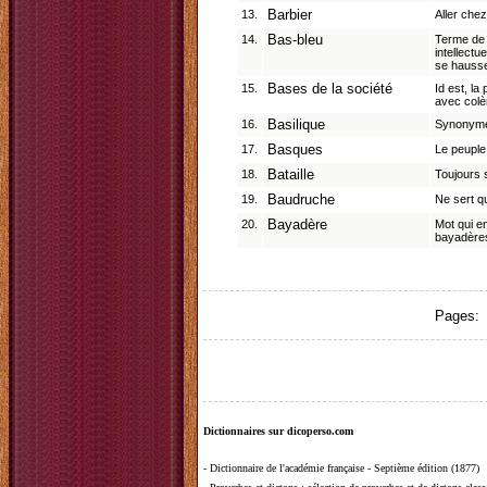
13.
Barbier
Aller chez
14.
Bas-bleu
Terme de 
intellectu
se hausse.
15.
Bases de la société
Id est, la 
avec colèr
16.
Basilique
Synonyme 
17.
Basques
Le peuple 
18.
Bataille
Toujours s
19.
Baudruche
Ne sert qu
20.
Bayadère
Mot qui en
bayadèr
Pages:
Dictionnaires sur dicoperso.com
-
Dictionnaire de l'académie française - Septième édition (1877)