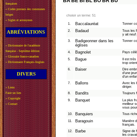
BA
BE
BI
BL
BO
BR
BU
françaises
»
Codes postaux des communes
belges
choisir un terme: 51
»
Sigles et acronymes
1.
Baccalauréat
Tonner co
2.
Badaud
Tous les 
ABRÉVIATIONS
y ait neuf
3.
Badigeonner dans les
Tonner co
églises
»
Dictionnaire de l'académie
française - Septième édition
4.
Bagnolet
Pays célè
»
Glossaire franco-canadien
5.
Bague
Il est trè
»
Dictionnaire Français-Anglais
trop orien
6.
Baiser
Dire embr
d’une jeun
DIVERS
d’un enfan
7.
Ballons
Avec les b
diriger.
»
Liens
Faire un lien
8.
Bandits
Toujours 
»
Copyright
9.
Banquet
La plus f
meilleur 
»
Contact
vous pour
10.
Banquiers
Tous rich
11.
Baragouin
Manière de
français.
12.
Barbe
Signe de 
les crava