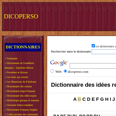
DICOPERSO
DICTIONNAIRES
ce dictionnaire
Rechercher dans le dictionnaire
»
Sommaire
»
Dictionnaire de l'académie
française - Septième édition
Web
dicoperso.com
»
Proverbes et dictons
»
Les mots qui restent
»
Les Munitions du Pacifisme
Dictionnaire des idées 
»
Dictionnaire des curieux
»
Dictionnaire Argot-Français
»
Dictionnaire des idées reçues
A
B
C
D
E
F
G
H
I
J
»
Mythologie grecque et romaine
»
Glossaire franco-canadien
»
Dictionnaire Français-Anglais
»
Codes postaux des communes