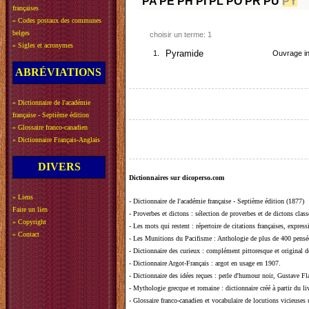
PA
PE
PH
PI
PL
PO
PR
PU
PY
françaises
»
Codes postaux des communes
belges
choisir un terme: 1
»
Sigles et acronymes
1.
Pyramide
Ouvrage inu
ABRÉVIATIONS
»
Dictionnaire de l'académie
française - Septième édition
»
Glossaire franco-canadien
»
Dictionnaire Français-Anglais
DIVERS
Dictionnaires sur dicoperso.com
»
Liens
-
Dictionnaire de l'académie française - Septième édition (1877)
Faire un lien
-
Proverbes et dictons
: sélection de proverbes et de dictons clas
»
Copyright
-
Les mots qui restent
: répertoire de citations françaises, expres
»
Contact
-
Les Munitions du Pacifisme
: Anthologie de plus de 400 pensée
-
Dictionnaire des curieux
: complément pittoresque et original de
-
Dictionnaire Argot-Français
: argot en usage en 1907.
-
Dictionnaire des idées reçues
:
perle d'humour noir, Gustave Fla
-
Mythologie grecque et romaine
: dictionnaire créé à partir du 
-
Glossaire franco-canadien et vocabulaire de locutions vicieuses