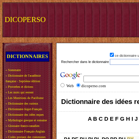
DICOPERSO
DICTIONNAIRES
ce dictionnaire
Rechercher dans le dictionnaire
»
Sommaire
»
Dictionnaire de l'académie
française - Septième édition
Web
dicoperso.com
»
Proverbes et dictons
»
Les mots qui restent
»
Les Munitions du Pacifisme
Dictionnaire des idées 
»
Dictionnaire des curieux
»
Dictionnaire Argot-Français
»
Dictionnaire des idées reçues
A
B
C
D
E
F
G
H
I
J
»
Mythologie grecque et romaine
»
Glossaire franco-canadien
»
Dictionnaire Français-Anglais
»
Codes postaux des communes