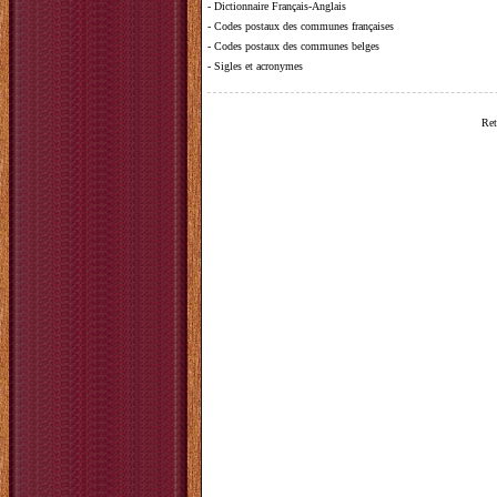
-
Dictionnaire Français-Anglais
-
Codes postaux des communes françaises
-
Codes postaux des communes belges
-
Sigles et acronymes
Ret