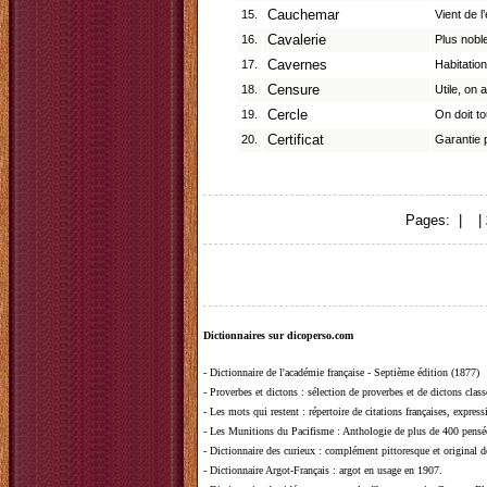
15.
Cauchemar
Vient de l
16.
Cavalerie
Plus noble
17.
Cavernes
Habitation
18.
Censure
Utile, on 
19.
Cercle
On doit to
20.
Certificat
Garantie p
Pages: |
1
|
Dictionnaires sur dicoperso.com
-
Dictionnaire de l'académie française - Septième édition (1877)
-
Proverbes et dictons
: sélection de proverbes et de dictons clas
-
Les mots qui restent
: répertoire de citations françaises, expres
-
Les Munitions du Pacifisme
: Anthologie de plus de 400 pensée
-
Dictionnaire des curieux
: complément pittoresque et original de
-
Dictionnaire Argot-Français
: argot en usage en 1907.