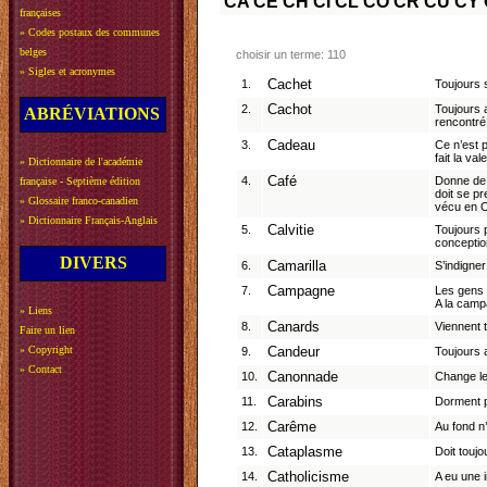
CA
CE
CH
CI
CL
CO
CR
CU
CY
françaises
»
Codes postaux des communes
belges
choisir un terme: 110
»
Sigles et acronymes
1.
Cachet
Toujours s
2.
Cachot
Toujours 
ABRÉVIATIONS
rencontré 
3.
Cadeau
Ce n’est p
fait la va
»
Dictionnaire de l'académie
4.
Café
Donne de 
française - Septième édition
doit se pr
»
Glossaire franco-canadien
vécu en O
»
Dictionnaire Français-Anglais
5.
Calvitie
Toujours 
conceptio
DIVERS
6.
Camarilla
S’indigne
7.
Campagne
Les gens 
A la campa
»
Liens
8.
Canards
Viennent 
Faire un lien
»
Copyright
9.
Candeur
Toujours 
»
Contact
10.
Canonnade
Change le
11.
Carabins
Dorment p
12.
Carême
Au fond n
13.
Cataplasme
Doit toujo
14.
Catholicisme
A eu une i