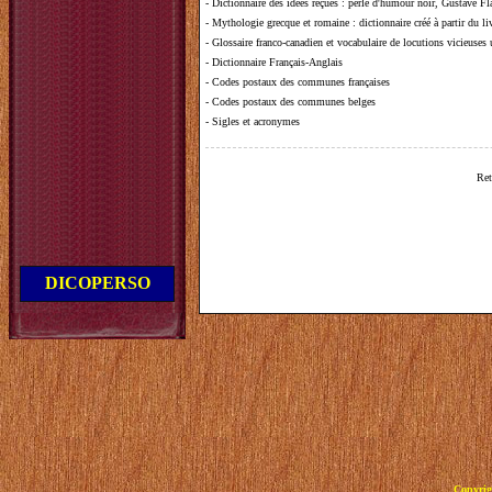
-
Dictionnaire des idées reçues
:
perle d'humour noir, Gustave Fla
-
Mythologie grecque et romaine
: dictionnaire créé à partir du 
-
Glossaire franco-canadien et vocabulaire de locutions vicieuses
-
Dictionnaire Français-Anglais
-
Codes postaux des communes françaises
-
Codes postaux des communes belges
-
Sigles et acronymes
Ret
DICOPERSO
Copyrig