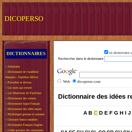
DICOPERSO
DICTIONNAIRES
ce dictionnaire
Rechercher dans le dictionnaire
»
Sommaire
»
Dictionnaire de l'académie
française - Septième édition
Web
dicoperso.com
»
Proverbes et dictons
»
Les mots qui restent
»
Les Munitions du Pacifisme
Dictionnaire des idées 
»
Dictionnaire des curieux
»
Dictionnaire Argot-Français
»
Dictionnaire des idées reçues
A
B
C
D
E
F
G
H
I
J
»
Mythologie grecque et romaine
»
Glossaire franco-canadien
»
Dictionnaire Français-Anglais
»
Codes postaux des communes