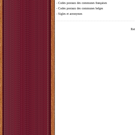
-
Codes postaux des communes françaises
-
Codes postaux des communes belges
-
Sigles et acronymes
Ret