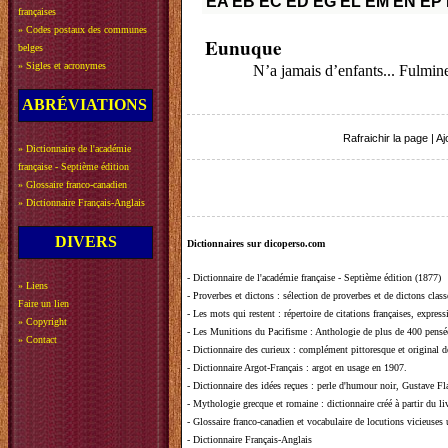
EA
EB
EC
ED
EG
EL
EM
EN
EP
françaises
»
Codes postaux des communes
Eunuque
belges
»
Sigles et acronymes
N’a jamais d’enfants... Fulminer
ABRÉVIATIONS
Rafraichir la page
|
Aj
»
Dictionnaire de l'académie
française - Septième édition
»
Glossaire franco-canadien
»
Dictionnaire Français-Anglais
DIVERS
Dictionnaires sur dicoperso.com
-
Dictionnaire de l'académie française - Septième édition (1877)
»
Liens
-
Proverbes et dictons
: sélection de proverbes et de dictons clas
Faire un lien
-
Les mots qui restent
: répertoire de citations françaises, expres
»
Copyright
-
Les Munitions du Pacifisme
: Anthologie de plus de 400 pensée
»
Contact
-
Dictionnaire des curieux
: complément pittoresque et original de
-
Dictionnaire Argot-Français
: argot en usage en 1907.
-
Dictionnaire des idées reçues
:
perle d'humour noir, Gustave Fla
-
Mythologie grecque et romaine
: dictionnaire créé à partir du 
-
Glossaire franco-canadien et vocabulaire de locutions vicieuses
-
Dictionnaire Français-Anglais