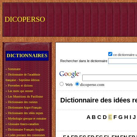
DICOPERSO
DICTIONNAIRES
ce dictionnaire
Rechercher dans le dictionnaire
»
Sommaire
»
Dictionnaire de l'académie
française - Septième édition
Web
dicoperso.com
»
Proverbes et dictons
»
Les mots qui restent
»
Les Munitions du Pacifisme
Dictionnaire des idées 
»
Dictionnaire des curieux
»
Dictionnaire Argot-Français
»
Dictionnaire des idées reçues
A
B
C
D
E
F
G
H
I
J
»
Mythologie grecque et romaine
»
Glossaire franco-canadien
»
Dictionnaire Français-Anglais
»
Codes postaux des communes