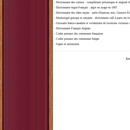
-
Dictionnaire des curieux
: complément pittoresque et original de
-
Dictionnaire Argot-Français
: argot en usage en 1907.
-
Dictionnaire des idées reçues
:
perle d'humour noir, Gustave Fla
-
Mythologie grecque et romaine
: dictionnaire créé à partir du 
-
Glossaire franco-canadien et vocabulaire de locutions vicieuses
-
Dictionnaire Français-Anglais
-
Codes postaux des communes françaises
-
Codes postaux des communes belges
-
Sigles et acronymes
Ret