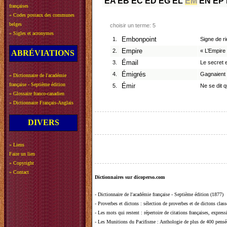
EA
EB
EC
ED
EG
EL
EM
EN
EP
françaises
»
Codes postaux des communes
belges
choisir un terme: 5
»
Sigles et acronymes
1.
Embonpoint
Signe de ri
2.
Empire
« L’Empire 
ABRÉVIATIONS
3.
Émail
Le secret 
4.
Émigrés
Gagnaient l
»
Dictionnaire de l'académie
française - Septième édition
5.
Émir
Ne se dit q
»
Glossaire franco-canadien
»
Dictionnaire Français-Anglais
DIVERS
»
Liens
Faire un lien
»
Copyright
»
Contact
Dictionnaires sur dicoperso.com
-
Dictionnaire de l'académie française - Septième édition (1877)
-
Proverbes et dictons
: sélection de proverbes et de dictons clas
-
Les mots qui restent
: répertoire de citations françaises, expres
-
Les Munitions du Pacifisme
: Anthologie de plus de 400 pensée