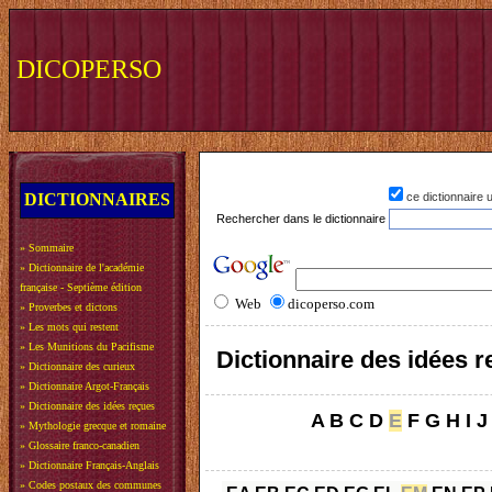
DICOPERSO
DICTIONNAIRES
ce dictionnaire
Rechercher dans le dictionnaire
»
Sommaire
»
Dictionnaire de l'académie
française - Septième édition
Web
dicoperso.com
»
Proverbes et dictons
»
Les mots qui restent
»
Les Munitions du Pacifisme
Dictionnaire des idées 
»
Dictionnaire des curieux
»
Dictionnaire Argot-Français
»
Dictionnaire des idées reçues
A
B
C
D
E
F
G
H
I
J
»
Mythologie grecque et romaine
»
Glossaire franco-canadien
»
Dictionnaire Français-Anglais
»
Codes postaux des communes