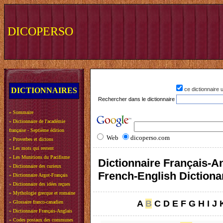
DICOPERSO
DICTIONNAIRES
ce dictionnaire
Rechercher dans le dictionnaire
»
Sommaire
»
Dictionnaire de l'académie
française - Septième édition
Web
dicoperso.com
»
Proverbes et dictons
»
Les mots qui restent
»
Les Munitions du Pacifisme
Dictionnaire Français-An
»
Dictionnaire des curieux
French-English Dictiona
»
Dictionnaire Argot-Français
»
Dictionnaire des idées reçues
»
Mythologie grecque et romaine
A
B
C
D
E
F
G
H
I
J
»
Glossaire franco-canadien
»
Dictionnaire Français-Anglais
»
Codes postaux des communes