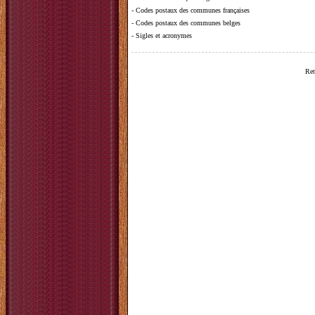
-
Codes postaux des communes françaises
-
Codes postaux des communes belges
-
Sigles et acronymes
Ret