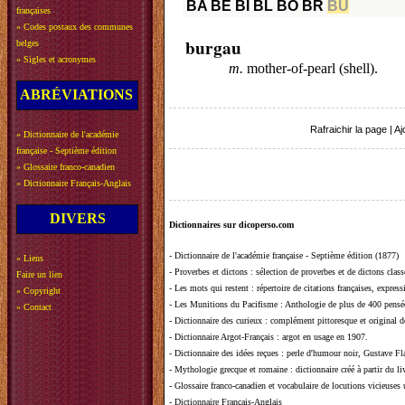
BA
BE
BI
BL
BO
BR
BU
françaises
»
Codes postaux des communes
burgau
belges
»
Sigles et acronymes
m.
mother-of-pearl (shell).
ABRÉVIATIONS
Rafraichir la page
|
Aj
»
Dictionnaire de l'académie
française - Septième édition
»
Glossaire franco-canadien
»
Dictionnaire Français-Anglais
DIVERS
Dictionnaires sur dicoperso.com
-
Dictionnaire de l'académie française - Septième édition (1877)
»
Liens
-
Proverbes et dictons
: sélection de proverbes et de dictons clas
Faire un lien
-
Les mots qui restent
: répertoire de citations françaises, expres
»
Copyright
-
Les Munitions du Pacifisme
: Anthologie de plus de 400 pensée
»
Contact
-
Dictionnaire des curieux
: complément pittoresque et original de
-
Dictionnaire Argot-Français
: argot en usage en 1907.
-
Dictionnaire des idées reçues
:
perle d'humour noir, Gustave Fla
-
Mythologie grecque et romaine
: dictionnaire créé à partir du 
-
Glossaire franco-canadien et vocabulaire de locutions vicieuses
-
Dictionnaire Français-Anglais