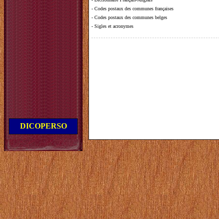
-
Codes postaux des communes françaises
-
Codes postaux des communes belges
-
Sigles et acronymes
DICOPERSO