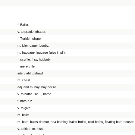
f. Baltic.
v. to prattle, chatter.
f. Turkish slipper.
m. idler, gaper, booby.
m. baggage, luggage (also in pl.).
f. scuffie, fray, hubbub.
f. mere trifle.
interj. ah!, pshaw!
m. chest.
adj. and m. bay, bay horse.
v. to bathe; se --, bathe.
f. bath-tub.
v. to give.
m. bailiff.
m. bath; bains de mer, sea bathing; bains froids, cold baths, floating bath-bouses 
v. to kiss; m. kiss.