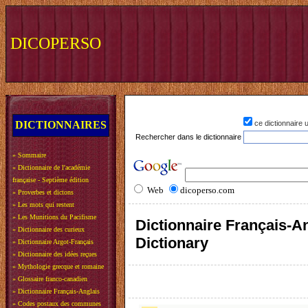
DICOPERSO
DICTIONNAIRES
ce dictionnaire
Rechercher dans le dictionnaire
»
Sommaire
»
Dictionnaire de l'académie
française - Septième édition
Web
dicoperso.com
»
Proverbes et dictons
»
Les mots qui restent
»
Les Munitions du Pacifisme
Dictionnaire Français-An
»
Dictionnaire des curieux
Dictionary
»
Dictionnaire Argot-Français
»
Dictionnaire des idées reçues
»
Mythologie grecque et romaine
»
Glossaire franco-canadien
»
Dictionnaire Français-Anglais
»
Codes postaux des communes