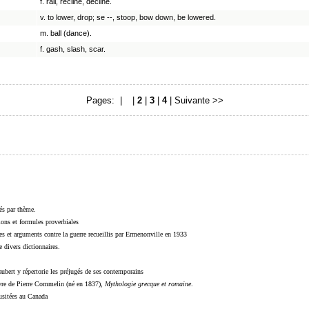
f. rail, recline, decline.
v. to lower, drop; se --, stoop, bow down, be lowered.
m. ball (dance).
f. gash, slash, scar.
Pages: |
1
|
2
|
3
|
4
|
Suivante >>
sés par thème.
sions et formules proverbiales
s et arguments contre la guerre recueillis par Ermenonville en 1933
 divers dictionnaires.
ubert y répertorie les préjugés de ses contemporains
livre de Pierre Commelin (né en 1837),
Mythologie grecque et romaine
.
 usitées au Canada