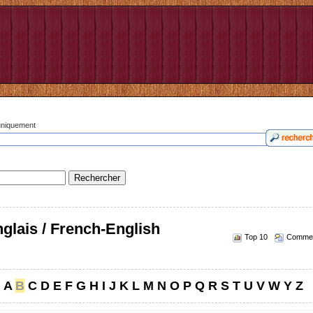
 uniquement
glais / French-English
Top 10
Commen
A
B
C
D
E
F
G
H
I
J
K
L
M
N
O
P
Q
R
S
T
U
V
W
Y
Z