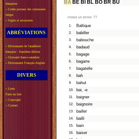
BA
BE
BI
BL
BO
BR
BU
françaises
»
Codes postaux des communes
belges
choisir un terme: 77
»
Sigles et acronymes
1.
Baltique
ABRÉVIATIONS
2.
babiller
3.
babouche
»
Dictionnaire de l'académie
4.
badaud
française - Septième édition
5.
bagage
»
Glossaire franco-canadien
6.
bagarre
»
Dictionnaire Français-Anglais
7.
bagatelle
DIVERS
8.
bah
9.
bahut
»
Liens
10.
bai, -e
Faire un lien
11.
baigner
»
Copyright
12.
baignoire
»
Contact
13.
bailler
14.
bailli
15.
bain
16.
baiser