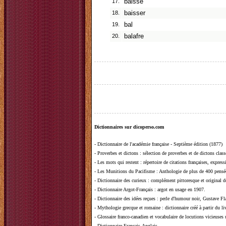
17.
baisse
18.
baisser
19.
bal
20.
balafre
Dictionnaires sur dicoperso.com
-
Dictionnaire de l'académie française - Septième édition (1877)
-
Proverbes et dictons
: sélection de proverbes et de dictons clas
-
Les mots qui restent
: répertoire de citations françaises, expres
-
Les Munitions du Pacifisme
: Anthologie de plus de 400 pensée
-
Dictionnaire des curieux
: complément pittoresque et original de
-
Dictionnaire Argot-Français
: argot en usage en 1907.
-
Dictionnaire des idées reçues
:
perle d'humour noir, Gustave Fla
-
Mythologie grecque et romaine
: dictionnaire créé à partir du 
-
Glossaire franco-canadien et vocabulaire de locutions vicieuses
-
Dictionnaire Français-Anglais