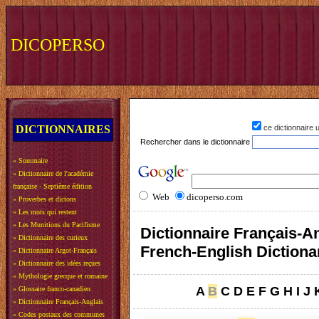
DICOPERSO
DICTIONNAIRES
ce dictionnaire
Rechercher dans le dictionnaire
»
Sommaire
»
Dictionnaire de l'académie
française - Septième édition
Web
dicoperso.com
»
Proverbes et dictons
»
Les mots qui restent
»
Les Munitions du Pacifisme
Dictionnaire Français-An
»
Dictionnaire des curieux
French-English Dictiona
»
Dictionnaire Argot-Français
»
Dictionnaire des idées reçues
»
Mythologie grecque et romaine
A
B
C
D
E
F
G
H
I
J
»
Glossaire franco-canadien
»
Dictionnaire Français-Anglais
»
Codes postaux des communes