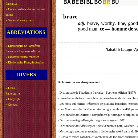
BA
BE
BI
BL
BO
BR
BU
françaises
»
Codes postaux des communes
brave
belges
»
Sigles et acronymes
adj.
brave, worthy, fine, goo
good man;
ce — homme de sol
ABRÉVIATIONS
»
Dictionnaire de l'académie
Rafraichir la page
|
Aj
française - Septième édition
»
Glossaire franco-canadien
»
Dictionnaire Français-Anglais
DIVERS
Dictionnaires sur dicoperso.com
»
Liens
-
Dictionnaire de l'académie française - Septième édition (1877)
Faire un lien
-
Proverbes et dictons
: sélection de proverbes et de dictons clas
»
Copyright
-
Les mots qui restent
: répertoire de citations françaises, expres
»
Contact
-
Les Munitions du Pacifisme
: Anthologie de plus de 400 pensée
-
Dictionnaire des curieux
: complément pittoresque et original de
-
Dictionnaire Argot-Français
: argot en usage en 1907.
-
Dictionnaire des idées reçues
:
perle d'humour noir, Gustave Fla
-
Mythologie grecque et romaine
: dictionnaire créé à partir du 
-
Glossaire franco-canadien et vocabulaire de locutions vicieuses