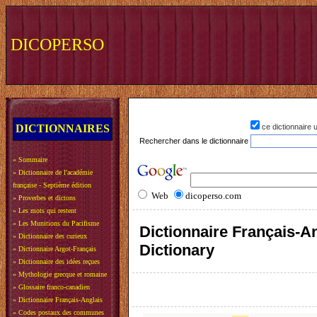
DICOPERSO
DICTIONNAIRES
ce dictionnaire
Rechercher dans le dictionnaire
»
Sommaire
»
Dictionnaire de l'académie
française - Septième édition
Web
dicoperso.com
»
Proverbes et dictons
»
Les mots qui restent
»
Les Munitions du Pacifisme
Dictionnaire Français-An
»
Dictionnaire des curieux
Dictionary
»
Dictionnaire Argot-Français
»
Dictionnaire des idées reçues
»
Mythologie grecque et romaine
»
Glossaire franco-canadien
»
Dictionnaire Français-Anglais
»
Codes postaux des communes