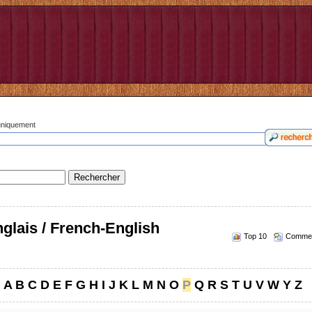
 uniquement
glais / French-English
Top 10
Commen
A
B
C
D
E
F
G
H
I
J
K
L
M
N
O
P
Q
R
S
T
U
V
W
Y
Z