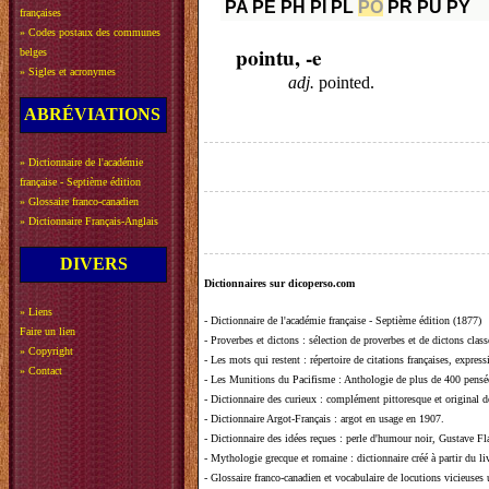
PA
PE
PH
PI
PL
PO
PR
PU
PY
françaises
»
Codes postaux des communes
pointu, -e
belges
»
Sigles et acronymes
adj.
pointed.
ABRÉVIATIONS
»
Dictionnaire de l'académie
française - Septième édition
»
Glossaire franco-canadien
»
Dictionnaire Français-Anglais
DIVERS
Dictionnaires sur dicoperso.com
»
Liens
-
Dictionnaire de l'académie française - Septième édition (1877)
Faire un lien
-
Proverbes et dictons
: sélection de proverbes et de dictons clas
»
Copyright
-
Les mots qui restent
: répertoire de citations françaises, expres
»
Contact
-
Les Munitions du Pacifisme
: Anthologie de plus de 400 pensée
-
Dictionnaire des curieux
: complément pittoresque et original de
-
Dictionnaire Argot-Français
: argot en usage en 1907.
-
Dictionnaire des idées reçues
:
perle d'humour noir, Gustave Fla
-
Mythologie grecque et romaine
: dictionnaire créé à partir du 
-
Glossaire franco-canadien et vocabulaire de locutions vicieuses