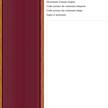
-
Dictionnaire Français-Anglais
-
Codes postaux des communes françaises
-
Codes postaux des communes belges
-
Sigles et acronymes