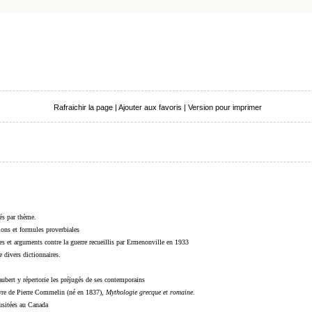
Rafraichir la page
|
Ajouter aux favoris
|
Version pour imprimer
sés par thème.
sions et formules proverbiales
s et arguments contre la guerre recueillis par Ermenonville en 1933
 divers dictionnaires.
ubert y répertorie les préjugés de ses contemporains
livre de Pierre Commelin (né en 1837),
Mythologie grecque et romaine
.
 usitées au Canada