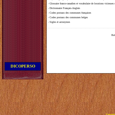
-
Glossaire franco-canadien et vocabulaire de locutions vicieuses
-
Dictionnaire Français-Anglais
-
Codes postaux des communes françaises
-
Codes postaux des communes belges
-
Sigles et acronymes
Ret
DICOPERSO
Copyrig