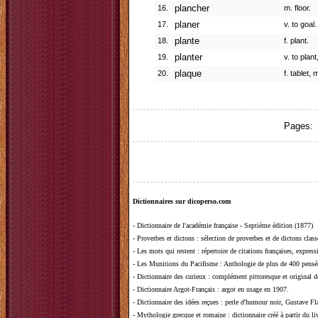
16.
plancher
m. floor.
17.
planer
v. to goal.
18.
plante
f. plant.
19.
planter
v. to plant
20.
plaque
f. tablet,
Pages:
Dictionnaires sur dicoperso.com
-
Dictionnaire de l'académie française - Septième édition (1877)
-
Proverbes et dictons
: sélection de proverbes et de dictons clas
-
Les mots qui restent
: répertoire de citations françaises, expres
-
Les Munitions du Pacifisme
: Anthologie de plus de 400 pensée
-
Dictionnaire des curieux
: complément pittoresque et original de
-
Dictionnaire Argot-Français
: argot en usage en 1907.
-
Dictionnaire des idées reçues
:
perle d'humour noir, Gustave Fla
-
Mythologie grecque et romaine
: dictionnaire créé à partir du 