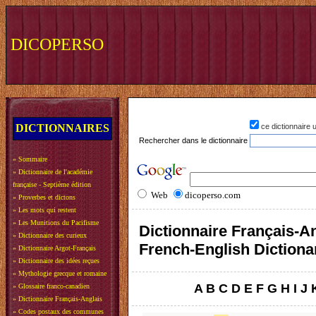
DICOPERSO
DICTIONNAIRES
ce dictionnaire
Rechercher dans le dictionnaire
»
Sommaire
»
Dictionnaire de l'académie
française - Septième édition
Web
dicoperso.com
»
Proverbes et dictons
»
Les mots qui restent
»
Les Munitions du Pacifisme
Dictionnaire Français-An
»
Dictionnaire des curieux
French-English Dictiona
»
Dictionnaire Argot-Français
»
Dictionnaire des idées reçues
»
Mythologie grecque et romaine
A
B
C
D
E
F
G
H
I
J
»
Glossaire franco-canadien
»
Dictionnaire Français-Anglais
»
Codes postaux des communes