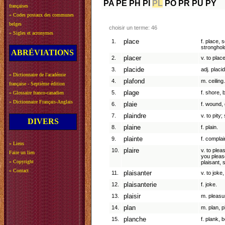
PA
PE
PH
PI
PL
PO
PR
PU
PY
françaises
»
Codes postaux des communes
belges
choisir un terme: 46
»
Sigles et acronymes
1.
place
f. place, 
stronghol
ABRÉVIATIONS
2.
placer
v. to place
3.
placide
adj. placid
»
Dictionnaire de l'académie
4.
plafond
m. ceiling.
française - Septième édition
5.
plage
f. shore, 
»
Glossaire franco-canadien
»
Dictionnaire Français-Anglais
6.
plaie
f. wound, 
7.
plaindre
v. to pity
DIVERS
8.
plaine
f. plain.
9.
plainte
f. complain
»
Liens
10.
plaire
v. to plea
Faire un lien
you please
»
Copyright
plaisant, 
»
Contact
11.
plaisanter
v. to joke,
12.
plaisanterie
f. joke.
13.
plaisir
m. pleasu
14.
plan
m. plan, p
15.
planche
f. plank, 