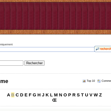
 uniquement
isme
Top 10
Commen
A
B
C
D
E
F
G
H
J
K
L
M
N
O
P
R
S
T
U
V
W
Z
Œ