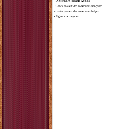
-
Dictionnaire Français-Anglais
-
Codes postaux des communes françaises
-
Codes postaux des communes belges
-
Sigles et acronymes