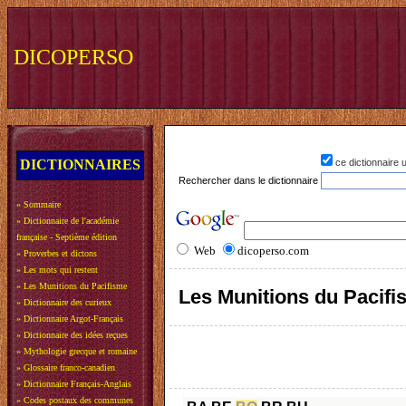
DICOPERSO
DICTIONNAIRES
ce dictionnaire
Rechercher dans le dictionnaire
»
Sommaire
»
Dictionnaire de l'académie
française - Septième édition
Web
dicoperso.com
»
Proverbes et dictons
»
Les mots qui restent
»
Les Munitions du Pacifisme
Les Munitions du Pacif
»
Dictionnaire des curieux
»
Dictionnaire Argot-Français
»
Dictionnaire des idées reçues
»
Mythologie grecque et romaine
»
Glossaire franco-canadien
»
Dictionnaire Français-Anglais
»
Codes postaux des communes