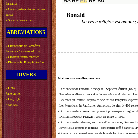
BA
BE
BO
BR
BU
françaises
»
Codes postaux des communes
Bonald
belges
»
Sigles et acronymes
La vraie religion est amour; l
ABRÉVIATIONS
»
Dictionnaire de l'académie
française - Septième édition
»
Glossaire franco-canadien
»
Dictionnaire Français-Anglais
DIVERS
Dictionnaires sur dicoperso.com
»
Liens
-
Dictionnaire de l'académie française - Septième édition (1877)
Faire un lien
-
Proverbes et dictons
: sélection de proverbes et de dictons clas
»
Copyright
-
Les mots qui restent
: répertoire de citations françaises, expres
»
Contact
-
Les Munitions du Pacifisme
: Anthologie de plus de 400 pensée
-
Dictionnaire des curieux
: complément pittoresque et original de
-
Dictionnaire Argot-Français
: argot en usage en 1907.
-
Dictionnaire des idées reçues
:
perle d'humour noir, Gustave Fla
-
Mythologie grecque et romaine
: dictionnaire créé à partir du 
-
Glossaire franco-canadien et vocabulaire de locutions vicieuses