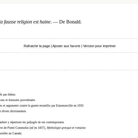
a fausse religion est haine
. — De Bonald.
Rafraichir la page
|
Ajouter aux favoris
|
Version pour imprimer
sés par thème.
sions et formules proverbiales
s et arguments contre la guerre recueillis par Ermenonville en 1933
 divers dictionnaires.
ubert y répertorie les préjugés de ses contemporains
livre de Pierre Commelin (né en 1837),
Mythologie grecque et romaine
.
 usitées au Canada