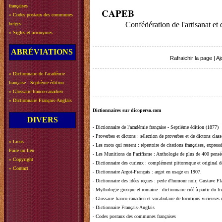
françaises
CAPEB
»
Codes postaux des communes
Confédération de l'artisanat et 
belges
»
Sigles et acronymes
ABRÉVIATIONS
Rafraichir la page
|
Aj
»
Dictionnaire de l'académie
française - Septième édition
»
Glossaire franco-canadien
»
Dictionnaire Français-Anglais
Dictionnaires sur dicoperso.com
DIVERS
-
Dictionnaire de l'académie française - Septième édition (1877)
-
Proverbes et dictons
: sélection de proverbes et de dictons clas
»
Liens
-
Les mots qui restent
: répertoire de citations françaises, expres
Faire un lien
-
Les Munitions du Pacifisme
: Anthologie de plus de 400 pensée
»
Copyright
-
Dictionnaire des curieux
: complément pittoresque et original de
»
Contact
-
Dictionnaire Argot-Français
: argot en usage en 1907.
-
Dictionnaire des idées reçues
:
perle d'humour noir, Gustave Fla
-
Mythologie grecque et romaine
: dictionnaire créé à partir du 
-
Glossaire franco-canadien et vocabulaire de locutions vicieuses
-
Dictionnaire Français-Anglais
-
Codes postaux des communes françaises