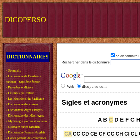
DICOPERSO
DICTIONNAIRES
ce dictionnaire
Rechercher dans le dictionnaire
»
Sommaire
»
Dictionnaire de l'académie
française - Septième édition
Web
dicoperso.com
»
Proverbes et dictons
»
Les mots qui restent
»
Les Munitions du Pacifisme
Sigles et acronymes
»
Dictionnaire des curieux
»
Dictionnaire Argot-Français
»
Dictionnaire des idées reçues
A
B
C
D
E
F
G
»
Mythologie grecque et romaine
»
Glossaire franco-canadien
»
Dictionnaire Français-Anglais
CA
CC
CD
CE
CF
CG
CH
CI
CL
»
Codes postaux des communes