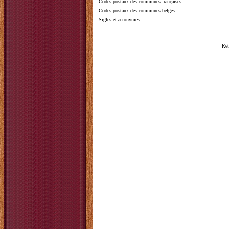
-
Codes postaux des communes françaises
-
Codes postaux des communes belges
-
Sigles et acronymes
Ret