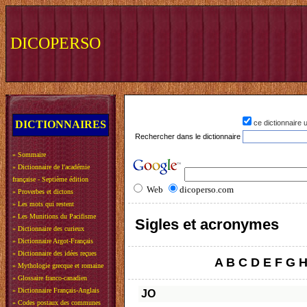
DICOPERSO
DICTIONNAIRES
ce dictionnaire
Rechercher dans le dictionnaire
»
Sommaire
»
Dictionnaire de l'académie
française - Septième édition
Web
dicoperso.com
»
Proverbes et dictons
»
Les mots qui restent
»
Les Munitions du Pacifisme
Sigles et acronymes
»
Dictionnaire des curieux
»
Dictionnaire Argot-Français
»
Dictionnaire des idées reçues
A
B
C
D
E
F
G
»
Mythologie grecque et romaine
»
Glossaire franco-canadien
»
Dictionnaire Français-Anglais
JO
»
Codes postaux des communes