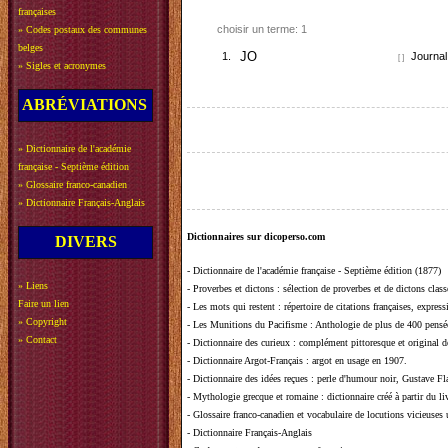
françaises
choisir un terme: 1
»
Codes postaux des communes
belges
1.
JO
Journal 
[ ]
»
Sigles et acronymes
ABRÉVIATIONS
»
Dictionnaire de l'académie
française - Septième édition
»
Glossaire franco-canadien
»
Dictionnaire Français-Anglais
Dictionnaires sur dicoperso.com
DIVERS
-
Dictionnaire de l'académie française - Septième édition (1877)
»
Liens
-
Proverbes et dictons
: sélection de proverbes et de dictons clas
Faire un lien
-
Les mots qui restent
: répertoire de citations françaises, expres
»
Copyright
-
Les Munitions du Pacifisme
: Anthologie de plus de 400 pensée
»
Contact
-
Dictionnaire des curieux
: complément pittoresque et original de
-
Dictionnaire Argot-Français
: argot en usage en 1907.
-
Dictionnaire des idées reçues
:
perle d'humour noir, Gustave Fla
-
Mythologie grecque et romaine
: dictionnaire créé à partir du 
-
Glossaire franco-canadien et vocabulaire de locutions vicieuses
-
Dictionnaire Français-Anglais