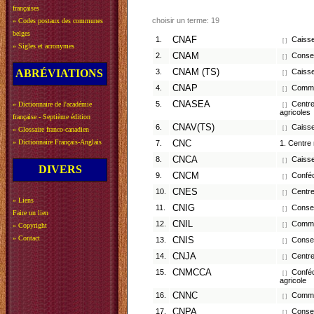
françaises
choisir un terme: 19
»
Codes postaux des communes
belges
1.
CNAF
Caisse 
[ ]
»
Sigles et acronymes
2.
CNAM
Conserv
[ ]
ABRÉVIATIONS
3.
CNAM (TS)
Caisse 
[ ]
4.
CNAP
Commiss
[ ]
5.
CNASEA
Centre 
»
Dictionnaire de l'académie
[ ]
agricoles
française - Septième édition
6.
CNAV(TS)
Caisse 
[ ]
»
Glossaire franco-canadien
»
Dictionnaire Français-Anglais
7.
CNC
1. Centre
8.
CNCA
Caisse 
[ ]
DIVERS
9.
CNCM
Confédé
[ ]
10.
CNES
Centre 
[ ]
»
Liens
11.
CNIG
Conseil
[ ]
Faire un lien
12.
CNIL
Commiss
»
Copyright
[ ]
»
Contact
13.
CNIS
Conseil
[ ]
14.
CNJA
Centre 
[ ]
15.
CNMCCA
Confédé
[ ]
agricole
16.
CNNC
Commiss
[ ]
17.
CNPA
Conseil
[ ]