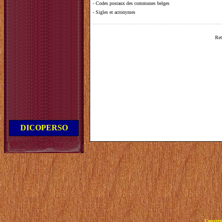
-
Codes postaux des communes belges
-
Sigles et acronymes
Ret
DICOPERSO
Copyrig