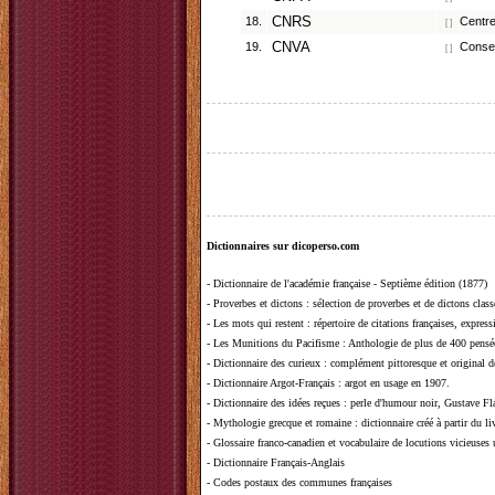
18.
CNRS
Centre 
[ ]
19.
CNVA
Conseil
[ ]
Dictionnaires sur dicoperso.com
-
Dictionnaire de l'académie française - Septième édition (1877)
-
Proverbes et dictons
: sélection de proverbes et de dictons clas
-
Les mots qui restent
: répertoire de citations françaises, expres
-
Les Munitions du Pacifisme
: Anthologie de plus de 400 pensée
-
Dictionnaire des curieux
: complément pittoresque et original de
-
Dictionnaire Argot-Français
: argot en usage en 1907.
-
Dictionnaire des idées reçues
:
perle d'humour noir, Gustave Fla
-
Mythologie grecque et romaine
: dictionnaire créé à partir du 
-
Glossaire franco-canadien et vocabulaire de locutions vicieuses
-
Dictionnaire Français-Anglais
-
Codes postaux des communes françaises