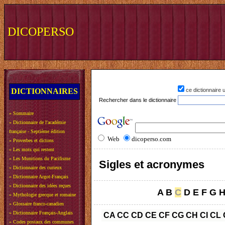
DICOPERSO
DICTIONNAIRES
ce dictionnaire
Rechercher dans le dictionnaire
»
Sommaire
»
Dictionnaire de l'académie
française - Septième édition
Web
dicoperso.com
»
Proverbes et dictons
»
Les mots qui restent
»
Les Munitions du Pacifisme
Sigles et acronymes
»
Dictionnaire des curieux
»
Dictionnaire Argot-Français
»
Dictionnaire des idées reçues
A
B
C
D
E
F
G
»
Mythologie grecque et romaine
»
Glossaire franco-canadien
»
Dictionnaire Français-Anglais
CA
CC
CD
CE
CF
CG
CH
CI
CL
»
Codes postaux des communes