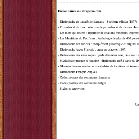
Dictionnaires sur dicoperso.com
-
Dictionnaire de l'académie française - Septième édition (1877)
-
Proverbes et dictons
: sélection de proverbes et de dictons clas
-
Les mots qui restent
: répertoire de citations françaises, expres
-
Les Munitions du Pacifisme
: Anthologie de plus de 400 pensée
-
Dictionnaire des curieux
: complément pittoresque et original de
-
Dictionnaire Argot-Français
: argot en usage en 1907.
-
Dictionnaire des idées reçues
:
perle d'humour noir, Gustave Fla
-
Mythologie grecque et romaine
: dictionnaire créé à partir du 
-
Glossaire franco-canadien et vocabulaire de locutions vicieuses
-
Dictionnaire Français-Anglais
-
Codes postaux des communes françaises
-
Codes postaux des communes belges
-
Sigles et acronymes
Ret