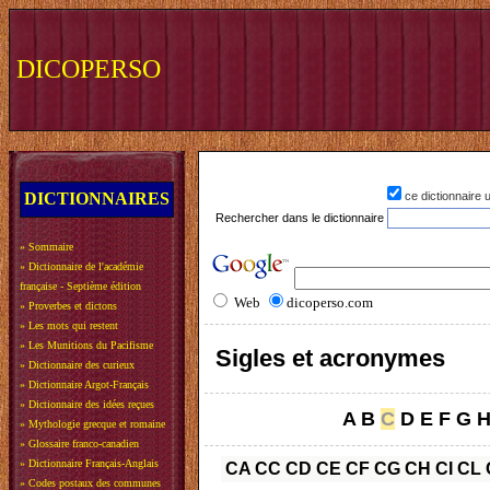
DICOPERSO
DICTIONNAIRES
ce dictionnaire
Rechercher dans le dictionnaire
»
Sommaire
»
Dictionnaire de l'académie
française - Septième édition
Web
dicoperso.com
»
Proverbes et dictons
»
Les mots qui restent
»
Les Munitions du Pacifisme
Sigles et acronymes
»
Dictionnaire des curieux
»
Dictionnaire Argot-Français
»
Dictionnaire des idées reçues
A
B
C
D
E
F
G
»
Mythologie grecque et romaine
»
Glossaire franco-canadien
»
Dictionnaire Français-Anglais
CA
CC
CD
CE
CF
CG
CH
CI
CL
»
Codes postaux des communes