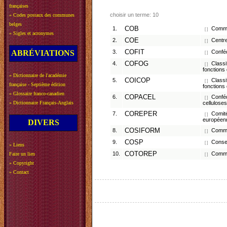
françaises
choisir un terme: 10
»
Codes postaux des communes
belges
1.
COB
Commis
[ ]
»
Sigles et acronymes
2.
COE
Centre
[ ]
ABRÉVIATIONS
3.
COFIT
Conféd
[ ]
4.
COFOG
Classif
[ ]
fonctions
»
Dictionnaire de l'académie
5.
COICOP
Classif
[ ]
française - Septième édition
fonction
»
Glossaire franco-canadien
6.
COPACEL
Confédé
[ ]
»
Dictionnaire Français-Anglais
celluloses
7.
COREPER
Comité
[ ]
européen
DIVERS
8.
COSIFORM
Commis
[ ]
9.
COSP
Conseil
[ ]
»
Liens
10.
COTOREP
Commis
Faire un lien
[ ]
»
Copyright
»
Contact