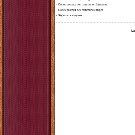
-
Codes postaux des communes françaises
-
Codes postaux des communes belges
-
Sigles et acronymes
Ret