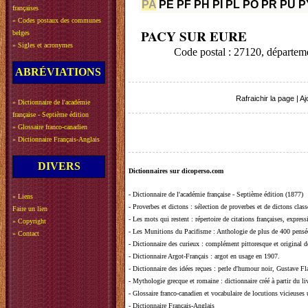
PA
PE
PF
PH
PI
PL
PO
PR
PU
P
françaises
»
Codes postaux des communes
PACY SUR EURE
belges
»
Sigles et acronymes
Code postal : 27120, départe
ABRÉVIATIONS
Rafraichir la page
|
Aj
»
Dictionnaire de l'académie
française - Septième édition
»
Glossaire franco-canadien
»
Dictionnaire Français-Anglais
DIVERS
Dictionnaires sur dicoperso.com
-
Dictionnaire de l'académie française - Septième édition (1877)
»
Liens
-
Proverbes et dictons
: sélection de proverbes et de dictons clas
Faire un lien
-
Les mots qui restent
: répertoire de citations françaises, expres
»
Copyright
-
Les Munitions du Pacifisme
: Anthologie de plus de 400 pensée
»
Contact
-
Dictionnaire des curieux
: complément pittoresque et original de
-
Dictionnaire Argot-Français
: argot en usage en 1907.
-
Dictionnaire des idées reçues
:
perle d'humour noir, Gustave Fla
-
Mythologie grecque et romaine
: dictionnaire créé à partir du 
-
Glossaire franco-canadien et vocabulaire de locutions vicieuses
-
Dictionnaire Français-Anglais