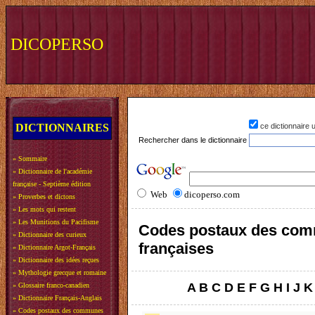
DICOPERSO
DICTIONNAIRES
ce dictionnaire
Rechercher dans le dictionnaire
»
Sommaire
»
Dictionnaire de l'académie
française - Septième édition
Web
dicoperso.com
»
Proverbes et dictons
»
Les mots qui restent
»
Les Munitions du Pacifisme
Codes postaux des co
»
Dictionnaire des curieux
françaises
»
Dictionnaire Argot-Français
»
Dictionnaire des idées reçues
»
Mythologie grecque et romaine
A
B
C
D
E
F
G
H
I
J
K
»
Glossaire franco-canadien
»
Dictionnaire Français-Anglais
»
Codes postaux des communes