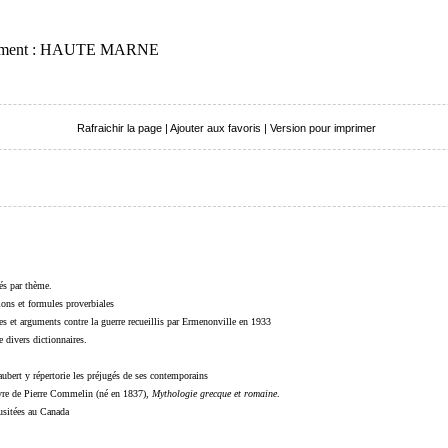
artement : HAUTE MARNE
Rafraichir la page
|
Ajouter aux favoris
|
Version pour imprimer
sés par thème.
sions et formules proverbiales
s et arguments contre la guerre recueillis par Ermenonville en 1933
 divers dictionnaires.
ubert y répertorie les préjugés de ses contemporains
livre de Pierre Commelin (né en 1837),
Mythologie grecque et romaine
.
 usitées au Canada