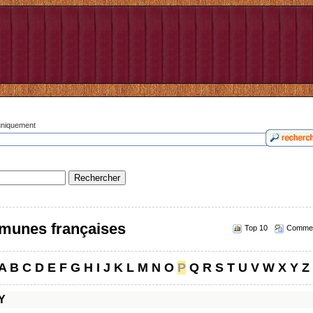
 uniquement
munes françaises
Top 10
Commen
A
B
C
D
E
F
G
H
I
J
K
L
M
N
O
P
Q
R
S
T
U
V
W
X
Y
Z
Y