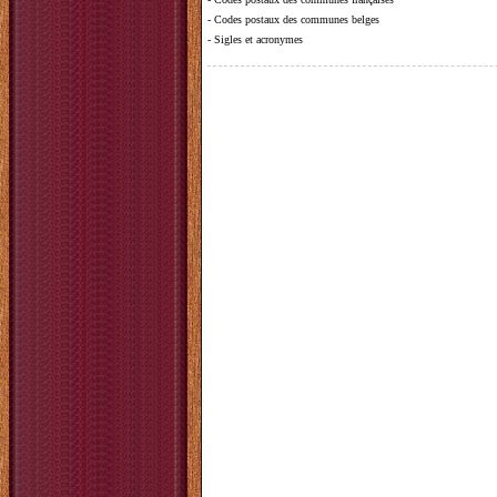
-
Codes postaux des communes belges
-
Sigles et acronymes