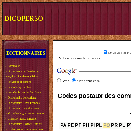
DICOPERSO
DICTIONNAIRES
ce dictionnaire
Rechercher dans le dictionnaire
»
Sommaire
»
Dictionnaire de l'académie
française - Septième édition
Web
dicoperso.com
»
Proverbes et dictons
»
Les mots qui restent
»
Les Munitions du Pacifisme
Codes postaux des com
»
Dictionnaire des curieux
»
Dictionnaire Argot-Français
»
Dictionnaire des idées reçues
»
Mythologie grecque et romaine
»
Glossaire franco-canadien
»
Dictionnaire Français-Anglais
PA
PE
PF
PH
PI
PL
PO
PR
PU
P
»
Codes postaux des communes