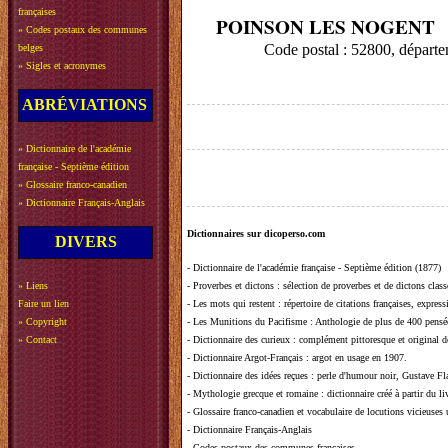
françaises
POINSON LES NOGENT
»
Codes postaux des communes
Code postal : 52800, dép
belges
»
Sigles et acronymes
ABRÉVIATIONS
»
Dictionnaire de l'académie
française - Septième édition
»
Glossaire franco-canadien
»
Dictionnaire Français-Anglais
Dictionnaires sur dicoperso.com
DIVERS
-
Dictionnaire de l'académie française - Septième édition (1877)
»
Liens
-
Proverbes et dictons
: sélection de proverbes et de dictons clas
Faire un lien
-
Les mots qui restent
: répertoire de citations françaises, expres
»
Copyright
-
Les Munitions du Pacifisme
: Anthologie de plus de 400 pensée
»
Contact
-
Dictionnaire des curieux
: complément pittoresque et original de
-
Dictionnaire Argot-Français
: argot en usage en 1907.
-
Dictionnaire des idées reçues
:
perle d'humour noir, Gustave Fla
-
Mythologie grecque et romaine
: dictionnaire créé à partir du 
-
Glossaire franco-canadien et vocabulaire de locutions vicieuses
-
Dictionnaire Français-Anglais
-
Codes postaux des communes françaises