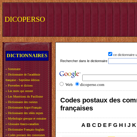
DICOPERSO
DICTIONNAIRES
ce dictionnaire
Rechercher dans le dictionnaire
»
Sommaire
»
Dictionnaire de l'académie
française - Septième édition
Web
dicoperso.com
»
Proverbes et dictons
»
Les mots qui restent
»
Les Munitions du Pacifisme
Codes postaux des co
»
Dictionnaire des curieux
françaises
»
Dictionnaire Argot-Français
»
Dictionnaire des idées reçues
»
Mythologie grecque et romaine
A
B
C
D
E
F
G
H
I
J
K
»
Glossaire franco-canadien
»
Dictionnaire Français-Anglais
»
Codes postaux des communes