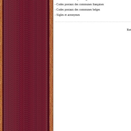
-
Codes postaux des communes françaises
-
Codes postaux des communes belges
-
Sigles et acronymes
Ret