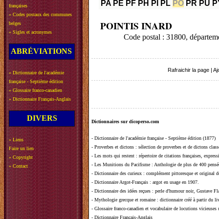
PA
PE
PF
PH
PI
PL
PO
PR
PU
P
françaises
»
Codes postaux des communes
POINTIS INARD
belges
»
Sigles et acronymes
Code postal : 31800, dépa
ABRÉVIATIONS
Rafraichir la page
|
Aj
»
Dictionnaire de l'académie
française - Septième édition
»
Glossaire franco-canadien
»
Dictionnaire Français-Anglais
DIVERS
Dictionnaires sur dicoperso.com
-
Dictionnaire de l'académie française - Septième édition (1877)
»
Liens
-
Proverbes et dictons
: sélection de proverbes et de dictons clas
Faire un lien
-
Les mots qui restent
: répertoire de citations françaises, expres
»
Copyright
-
Les Munitions du Pacifisme
: Anthologie de plus de 400 pensée
»
Contact
-
Dictionnaire des curieux
: complément pittoresque et original de
-
Dictionnaire Argot-Français
: argot en usage en 1907.
-
Dictionnaire des idées reçues
:
perle d'humour noir, Gustave Fla
-
Mythologie grecque et romaine
: dictionnaire créé à partir du 
-
Glossaire franco-canadien et vocabulaire de locutions vicieuses
-
Dictionnaire Français-Anglais