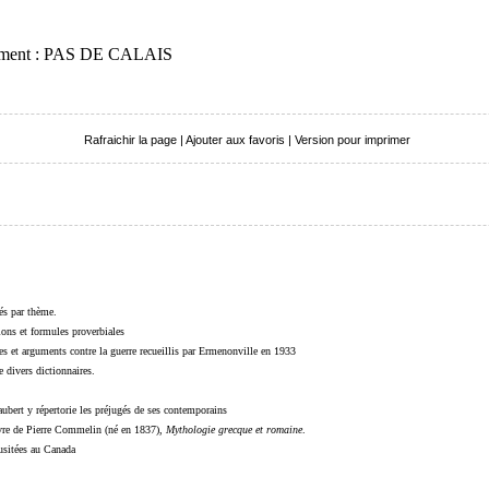
rtement : PAS DE CALAIS
Rafraichir la page
|
Ajouter aux favoris
|
Version pour imprimer
sés par thème.
sions et formules proverbiales
s et arguments contre la guerre recueillis par Ermenonville en 1933
 divers dictionnaires.
ubert y répertorie les préjugés de ses contemporains
livre de Pierre Commelin (né en 1837),
Mythologie grecque et romaine
.
 usitées au Canada