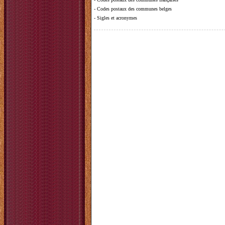
-
Codes postaux des communes belges
-
Sigles et acronymes