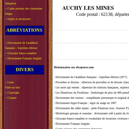
françaises
AUCHY LES MINES
»
Codes postaux des communes
Code postal : 62138, dépa
belges
»
Sigles et acronymes
ABRÉVIATIONS
»
Dictionnaire de l'académie
française - Septième édition
»
Glossaire franco-canadien
»
Dictionnaire Français-Anglais
Dictionnaires sur dicoperso.com
DIVERS
-
Dictionnaire de l'académie française - Septième édition (1877)
»
Liens
-
Proverbes et dictons
: sélection de proverbes et de dictons clas
Faire un lien
-
Les mots qui restent
: répertoire de citations françaises, expres
»
Copyright
-
Les Munitions du Pacifisme
: Anthologie de plus de 400 pensée
»
Contact
-
Dictionnaire des curieux
: complément pittoresque et original de
-
Dictionnaire Argot-Français
: argot en usage en 1907.
-
Dictionnaire des idées reçues
:
perle d'humour noir, Gustave Fla
-
Mythologie grecque et romaine
: dictionnaire créé à partir du 
-
Glossaire franco-canadien et vocabulaire de locutions vicieuses
-
Dictionnaire Français-Anglais
-
Codes postaux des communes françaises