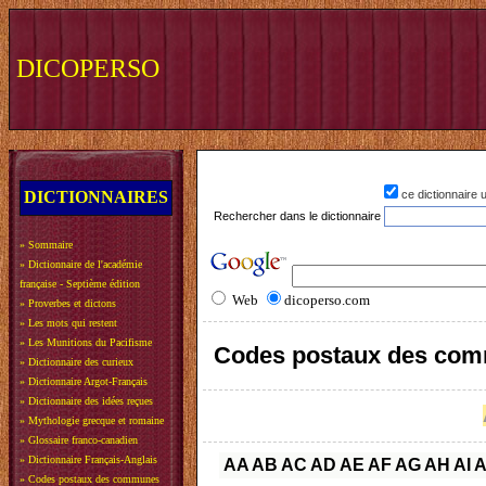
DICOPERSO
DICTIONNAIRES
ce dictionnaire
Rechercher dans le dictionnaire
»
Sommaire
»
Dictionnaire de l'académie
française - Septième édition
Web
dicoperso.com
»
Proverbes et dictons
»
Les mots qui restent
»
Les Munitions du Pacifisme
Codes postaux des com
»
Dictionnaire des curieux
»
Dictionnaire Argot-Français
»
Dictionnaire des idées reçues
»
Mythologie grecque et romaine
»
Glossaire franco-canadien
»
Dictionnaire Français-Anglais
AA
AB
AC
AD
AE
AF
AG
AH
AI
A
»
Codes postaux des communes