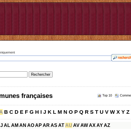
 uniquement
munes françaises
Top 10
Commen
A
B
C
D
E
F
G
H
I
J
K
L
M
N
O
P
Q
R
S
T
U
V
W
X
Y
Z
J
AL
AM
AN
AO
AP
AR
AS
AT
AU
AV
AW
AX
AY
AZ