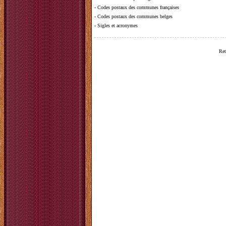
-
Codes postaux des communes françaises
-
Codes postaux des communes belges
-
Sigles et acronymes
Ret