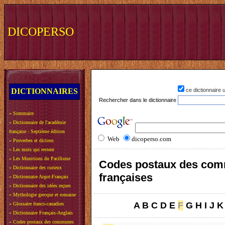
DICOPERSO
DICTIONNAIRES
ce dictionnaire
Rechercher dans le dictionnaire
»
Sommaire
»
Dictionnaire de l'académie
française - Septième édition
Web
dicoperso.com
»
Proverbes et dictons
»
Les mots qui restent
»
Les Munitions du Pacifisme
Codes postaux des co
»
Dictionnaire des curieux
françaises
»
Dictionnaire Argot-Français
»
Dictionnaire des idées reçues
»
Mythologie grecque et romaine
A
B
C
D
E
F
G
H
I
J
K
»
Glossaire franco-canadien
»
Dictionnaire Français-Anglais
»
Codes postaux des communes