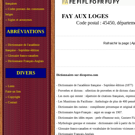
FA
FE
FI
FL
FO
FR
FU
FY
françaises
»
Codes postaux des communes
FAY AUX LOGES
belges
»
Sigles et acronymes
Code postal : 45450, départe
ABRÉVIATIONS
Rafraichir la page
|
Aj
»
Dictionnaire de l'académie
française - Septième édition
»
Glossaire franco-canadien
»
Dictionnaire Français-Anglais
DIVERS
Dictionnaires sur dicoperso.com
-
Dictionnaire de l'académie française - Septième édition (1877)
»
Liens
-
Proverbes et dictons
: sélection de proverbes et de dictons clas
Faire un lien
-
Les mots qui restent
: répertoire de citations françaises, expres
»
Copyright
-
Les Munitions du Pacifisme
: Anthologie de plus de 400 pensée
»
Contact
-
Dictionnaire des curieux
: complément pittoresque et original de
-
Dictionnaire Argot-Français
: argot en usage en 1907.
-
Dictionnaire des idées reçues
:
perle d'humour noir, Gustave Fla
-
Mythologie grecque et romaine
: dictionnaire créé à partir du 
-
Glossaire franco-canadien et vocabulaire de locutions vicieuses
-
Dictionnaire Français-Anglais